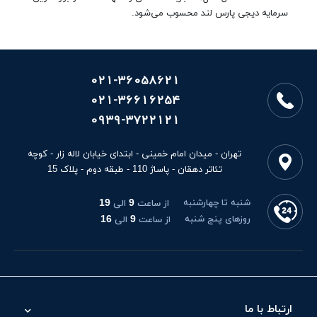
سرمایه دیجی پارس لند محسوب می‌شود.
021-36058621
021-36616254
0939-3722121
تهران - میدان امام خمینی - ابتدای خیابان لاله زار - کوچه
تئاتر دهقان - پاساژ 110 - طبقه دوم - پلاک 15
شنبه تا چهارشنبه
9
19
از ساعت
الی
روزهای پنج شنبه
9
16
از ساعت
الی
ارتباط با ما