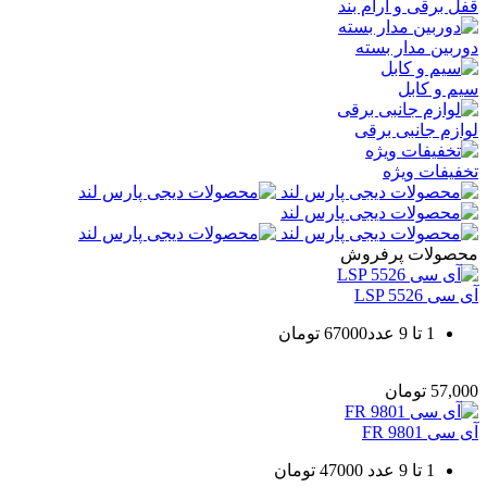
قفل برقی و آرام بند
دوربین مدار بسته
سیم و کابل
لوازم جانبی برقی
تخفیفات ویژه
محصولات
پرفروش
آی سی LSP 5526
1 تا 9 عدد67000 تومان
57,000
تومان
آی سی FR 9801
1 تا 9 عدد 47000 تومان