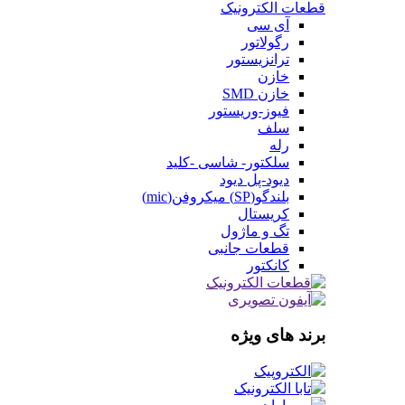
قطعات الکترونیک
آی سی
رگولاتور
ترانزیستور
خازن
خازن SMD
فیوز-وریستور
سلف
رله
سلکتور- شاسی -کلید
دیود-پل دیود
بلندگو(SP) میکروفن(mic)
کریستال
تگ و ماژول
قطعات جانبی
کانکتور
برند های ویژه