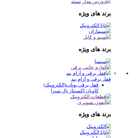
برند های ویژه
برند های ویژه
قفل برقی و آرام بند
قفل برقی
یوتاب(الکتروپیک)
کاویان
اکسیناژ
یال
سیزا
برند های ویژه