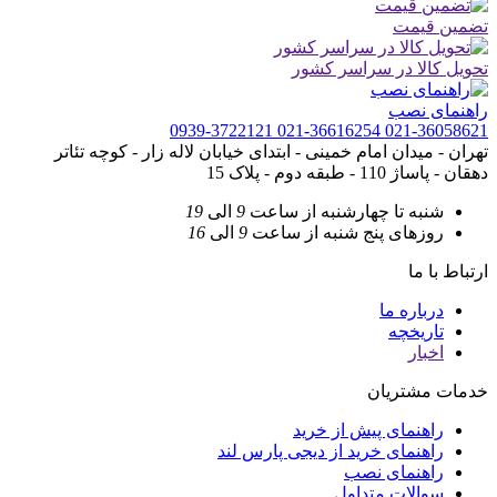
تضمین قیمت
تحویل کالا در سراسر کشور
راهنمای نصب
0939-3722121
021-36616254
021-36058621
تهران - میدان امام خمینی - ابتدای خیابان لاله زار - کوچه تئاتر
دهقان - پاساژ 110 - طبقه دوم - پلاک 15
شنبه تا چهارشنبه
از ساعت
9
الی
19
روزهای پنج شنبه
از ساعت
9
الی
16
ارتباط با ما
درباره ما
تاریخچه
اخبار
خدمات مشتریان
راهنمای پیش از خرید
راهنمای خرید از دیجی پارس لند
راهنمای نصب
سوالات متداول