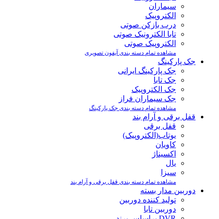
سیماران
الکتروپیک
درب بازکن صوتی
تابا الکترونیک صوتی
الکتروپیک صوتی
مشاهده تمام دسته بندی آیفون تصویری
جک پارکینگ
جک پارکینگ ایرانی
جک تابا
جک الکتروپیک
جک سیماران فراز
مشاهده تمام دسته بندی جک پارکینگ
قفل برقی و آرام بند
قفل برقی
یوتاب(الکتروپیک)
کاویان
اکسیناژ
یال
سیزا
مشاهده تمام دسته بندی قفل برقی و آرام بند
دوربین مدار بسته
تولید کننده دوربین
دوربین تابا
DVR براساس برند