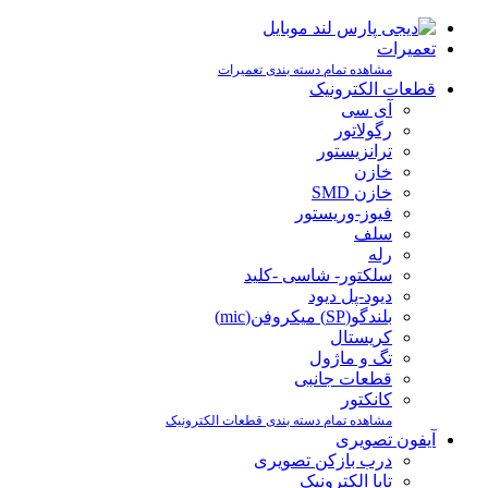
تعمیرات
مشاهده تمام دسته بندی تعمیرات
قطعات الکترونیک
آی سی
رگولاتور
ترانزیستور
خازن
خازن SMD
فیوز-وریستور
سلف
رله
سلکتور- شاسی -کلید
دیود-پل دیود
بلندگو(SP) میکروفن(mic)
کریستال
تگ و ماژول
قطعات جانبی
کانکتور
مشاهده تمام دسته بندی قطعات الکترونیک
آیفون تصویری
درب بازکن تصویری
تابا الکترونیک