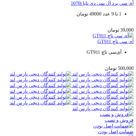
آی سی برد ال سی دی تابا 1070i
1 تا 9 عدد 49000 تومان
39,000
تومان
آی سی تاچ GT911
آی‌سی تاچ GT911
500,000
تومان
فروش و نصب
ضمانت اصل بودن