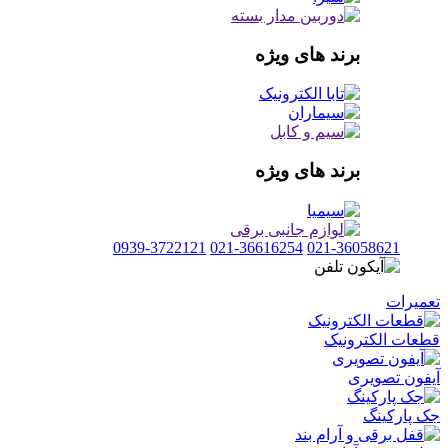
برند های ویژه
برند های ویژه
0939-3722121
021-36616254
021-36058621
تعمیرات
قطعات الکترونیک
آیفون تصویری
جک پارکینگ