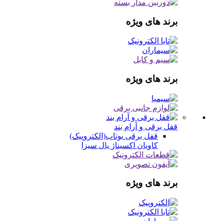
برند های ویژه
برند های ویژه
قفل برقی و آرام بند
قفل برقی
یوتاب(الکتروپیک)
کاویان
اکسیناژ
یال
سیزا
برند های ویژه