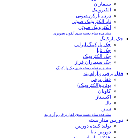
سیماران
الکتروپیک
درب بازکن صوتی
تابا الکترونیک صوتی
الکتروپیک صوتی
مشاهده تمام دسته بندی آیفون تصویری
جک پارکینگ
جک پارکینگ ایرانی
جک تابا
جک الکتروپیک
جک سیماران فراز
مشاهده تمام دسته بندی جک پارکینگ
قفل برقی و آرام بند
قفل برقی
یوتاب(الکتروپیک)
کاویان
اکسیناژ
یال
سیزا
مشاهده تمام دسته بندی قفل برقی و آرام بند
دوربین مدار بسته
تولید کننده دوربین
دوربین تابا
DVR براساس برند