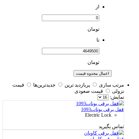
از
تومان
تا
تومان
اعمال محدوه قیمت
مرتب سازی
پربازديد ترين
جديدترين‌ها
قيمت
نزولی
قيمت صعودی
نمايش:
قفل برقی یوتاب1093
Electric Lock
تماس بگیرید
قفل برقی کاویان