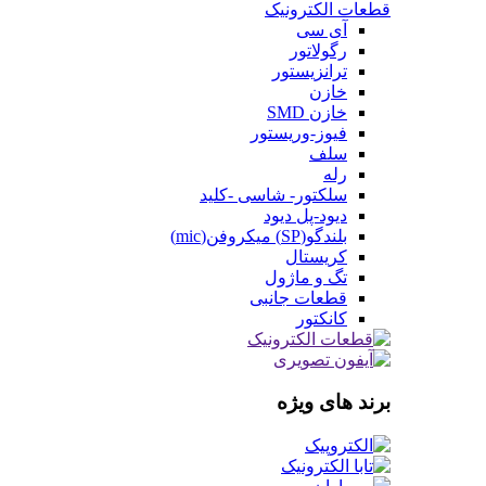
قطعات الکترونیک
آی سی
رگولاتور
ترانزیستور
خازن
خازن SMD
فیوز-وریستور
سلف
رله
سلکتور- شاسی -کلید
دیود-پل دیود
بلندگو(SP) میکروفن(mic)
کریستال
تگ و ماژول
قطعات جانبی
کانکتور
برند های ویژه