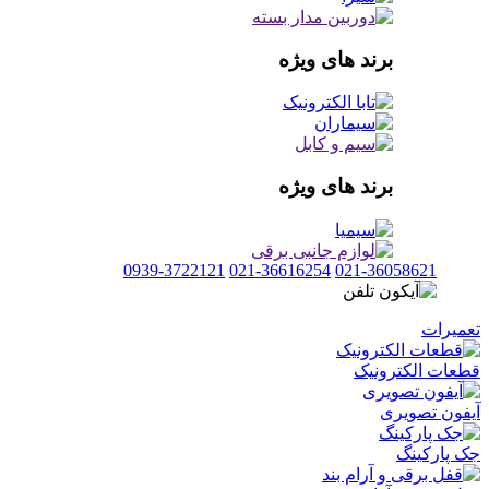
برند های ویژه
برند های ویژه
0939-3722121
021-36616254
021-36058621
تعمیرات
قطعات الکترونیک
آیفون تصویری
جک پارکینگ