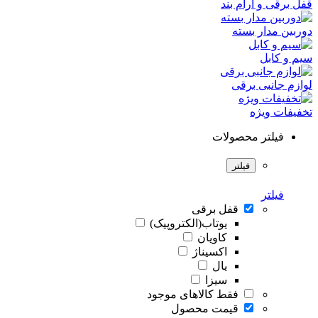
قفل برقی و آرام بند
دوربین مدار بسته
سیم و کابل
لوازم جانبی برقی
تخفیفات ویژه
فیلتر محصولات
فیلتر
فیلتر
قفل برقی
یوتاب(الکتروپیک)
کاویان
اکسیناژ
یال
سیزا
فقط کالاهای موجود
قیمت محصول