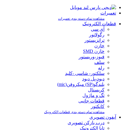
تعمیرات
مشاهده تمام دسته بندی تعمیرات
قطعات الکترونیک
آی سی
رگولاتور
ترانزیستور
خازن
خازن SMD
فیوز-وریستور
سلف
رله
سلکتور- شاسی -کلید
دیود-پل دیود
بلندگو(SP) میکروفن(mic)
کریستال
تگ و ماژول
قطعات جانبی
کانکتور
مشاهده تمام دسته بندی قطعات الکترونیک
آیفون تصویری
درب بازکن تصویری
تابا الکترونیک