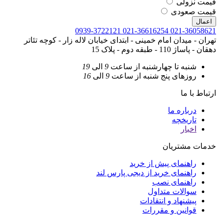
قیمت نزولی
قیمت صعودی
اعمال
0939-3722121
021-36616254
021-36058621
تهران - میدان امام خمینی - ابتدای خیابان لاله زار - کوچه تئاتر
دهقان - پاساژ 110 - طبقه دوم - پلاک 15
شنبه تا چهارشنبه
از ساعت
9
الی
19
روزهای پنج شنبه
از ساعت
9
الی
16
ارتباط با ما
درباره ما
تاریخچه
اخبار
خدمات مشتریان
راهنمای پیش از خرید
راهنمای خرید از دیجی پارس لند
راهنمای نصب
سوالات متداول
پیشنهاد و انتقادات
قوانین و مقررات