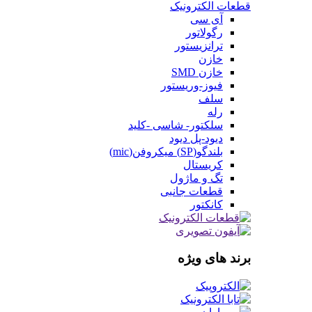
قطعات الکترونیک
آی سی
رگولاتور
ترانزیستور
خازن
خازن SMD
فیوز-وریستور
سلف
رله
سلکتور- شاسی -کلید
دیود-پل دیود
بلندگو(SP) میکروفن(mic)
کریستال
تگ و ماژول
قطعات جانبی
کانکتور
برند های ویژه