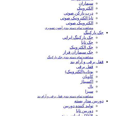
سیماران
الکتروپیک
درب بازکن صوتی
تابا الکترونیک صوتی
الکتروپیک صوتی
مشاهده تمام دسته بندی آیفون تصویری
جک پارکینگ
جک پارکینگ ایرانی
جک تابا
جک الکتروپیک
جک سیماران فراز
مشاهده تمام دسته بندی جک پارکینگ
قفل برقی و آرام بند
قفل برقی
یوتاب(الکتروپیک)
کاویان
اکسیناژ
یال
سیزا
مشاهده تمام دسته بندی قفل برقی و آرام بند
دوربین مدار بسته
تولید کننده دوربین
دوربین تابا
DVR براساس برند