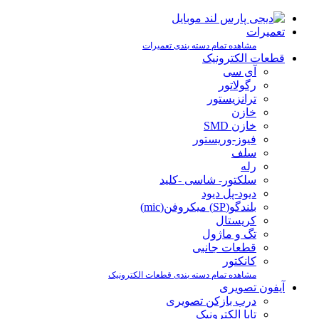
تعمیرات
مشاهده تمام دسته بندی تعمیرات
قطعات الکترونیک
آی سی
رگولاتور
ترانزیستور
خازن
خازن SMD
فیوز-وریستور
سلف
رله
سلکتور- شاسی -کلید
دیود-پل دیود
بلندگو(SP) میکروفن(mic)
کریستال
تگ و ماژول
قطعات جانبی
کانکتور
مشاهده تمام دسته بندی قطعات الکترونیک
آیفون تصویری
درب بازکن تصویری
تابا الکترونیک