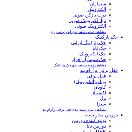
سیماران
الکتروپیک
درب بازکن صوتی
تابا الکترونیک صوتی
الکتروپیک صوتی
مشاهده تمام دسته بندی آیفون تصویری
جک پارکینگ
جک پارکینگ ایرانی
جک تابا
جک الکتروپیک
جک سیماران فراز
مشاهده تمام دسته بندی جک پارکینگ
قفل برقی و آرام بند
قفل برقی
یوتاب(الکتروپیک)
کاویان
اکسیناژ
یال
سیزا
مشاهده تمام دسته بندی قفل برقی و آرام بند
دوربین مدار بسته
تولید کننده دوربین
دوربین تابا
DVR براساس برند