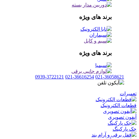
برند های ویژه
برند های ویژه
0939-3722121
021-36616254
021-36058621
تعمیرات
قطعات الکترونیک
آیفون تصویری
جک پارکینگ