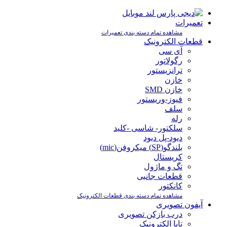
تعمیرات
مشاهده تمام دسته بندی تعمیرات
قطعات الکترونیک
آی سی
رگولاتور
ترانزیستور
خازن
خازن SMD
فیوز-وریستور
سلف
رله
سلکتور- شاسی -کلید
دیود-پل دیود
بلندگو(SP) میکروفن(mic)
کریستال
تگ و ماژول
قطعات جانبی
کانکتور
مشاهده تمام دسته بندی قطعات الکترونیک
آیفون تصویری
درب بازکن تصویری
تابا الکترونیک