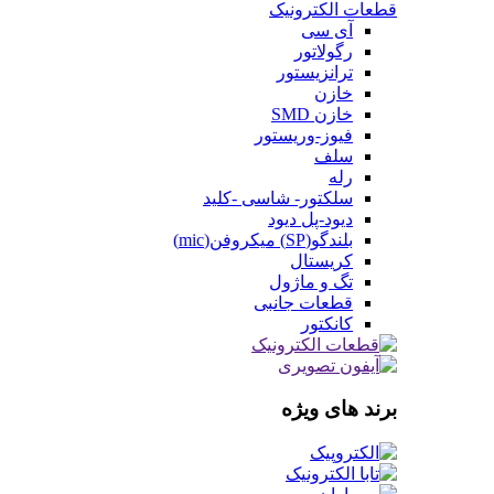
قطعات الکترونیک
آی سی
رگولاتور
ترانزیستور
خازن
خازن SMD
فیوز-وریستور
سلف
رله
سلکتور- شاسی -کلید
دیود-پل دیود
بلندگو(SP) میکروفن(mic)
کریستال
تگ و ماژول
قطعات جانبی
کانکتور
برند های ویژه