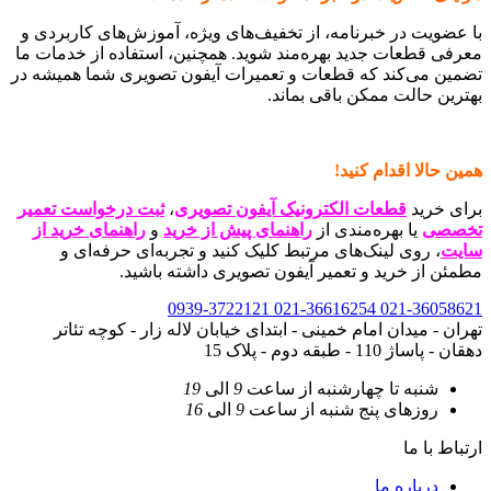
با عضویت در خبرنامه، از تخفیف‌های ویژه، آموزش‌های کاربردی و
معرفی قطعات جدید بهره‌مند شوید. همچنین، استفاده از خدمات ما
تضمین می‌کند که قطعات و تعمیرات آیفون تصویری شما همیشه در
بهترین حالت ممکن باقی بماند.
همین حالا اقدام کنید
!
برای خرید
قطعات الکترونیک آیفون تصویری
،
ثبت درخواست تعمیر
تخصصی
یا بهره‌مندی از
راهنمای پیش از خرید
و
راهنمای خرید از
سایت
، روی لینک‌های مرتبط کلیک کنید و تجربه‌ای حرفه‌ای و
مطمئن از خرید و تعمیر آیفون تصویری داشته باشید.
0939-3722121
021-36616254
021-36058621
تهران - میدان امام خمینی - ابتدای خیابان لاله زار - کوچه تئاتر
دهقان - پاساژ 110 - طبقه دوم - پلاک 15
شنبه تا چهارشنبه
از ساعت
9
الی
19
روزهای پنج شنبه
از ساعت
9
الی
16
ارتباط با ما
درباره ما