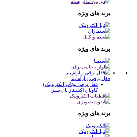
برند های ویژه
برند های ویژه
قفل برقی و آرام بند
قفل برقی
یوتاب(الکتروپیک)
کاویان
اکسیناژ
یال
سیزا
برند های ویژه