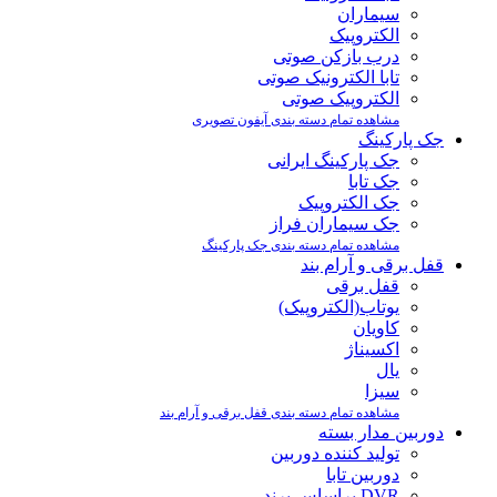
سیماران
الکتروپیک
درب بازکن صوتی
تابا الکترونیک صوتی
الکتروپیک صوتی
مشاهده تمام دسته بندی آیفون تصویری
جک پارکینگ
جک پارکینگ ایرانی
جک تابا
جک الکتروپیک
جک سیماران فراز
مشاهده تمام دسته بندی جک پارکینگ
قفل برقی و آرام بند
قفل برقی
یوتاب(الکتروپیک)
کاویان
اکسیناژ
یال
سیزا
مشاهده تمام دسته بندی قفل برقی و آرام بند
دوربین مدار بسته
تولید کننده دوربین
دوربین تابا
DVR براساس برند