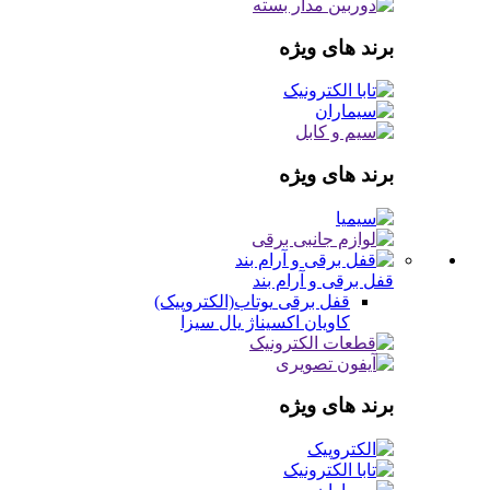
برند های ویژه
برند های ویژه
قفل برقی و آرام بند
قفل برقی
یوتاب(الکتروپیک)
کاویان
اکسیناژ
یال
سیزا
برند های ویژه