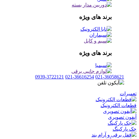
برند های ویژه
برند های ویژه
0939-3722121
021-36616254
021-36058621
تعمیرات
قطعات الکترونیک
آیفون تصویری
جک پارکینگ