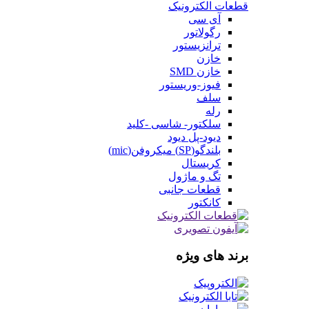
قطعات الکترونیک
آی سی
رگولاتور
ترانزیستور
خازن
خازن SMD
فیوز-وریستور
سلف
رله
سلکتور- شاسی -کلید
دیود-پل دیود
بلندگو(SP) میکروفن(mic)
کریستال
تگ و ماژول
قطعات جانبی
کانکتور
برند های ویژه