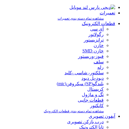
تعمیرات
مشاهده تمام دسته بندی تعمیرات
قطعات الکترونیک
آی سی
رگولاتور
ترانزیستور
خازن
خازن SMD
فیوز-وریستور
سلف
رله
سلکتور- شاسی -کلید
دیود-پل دیود
بلندگو(SP) میکروفن(mic)
کریستال
تگ و ماژول
قطعات جانبی
کانکتور
مشاهده تمام دسته بندی قطعات الکترونیک
آیفون تصویری
درب بازکن تصویری
تابا الکترونیک