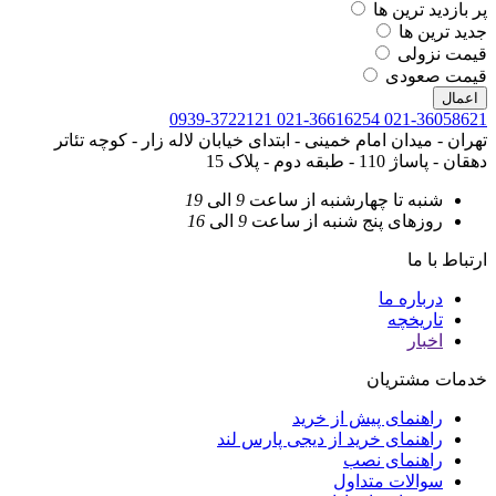
پر بازدید ترین ها
جدید ترین ها
قیمت نزولی
قیمت صعودی
اعمال
0939-3722121
021-36616254
021-36058621
تهران - میدان امام خمینی - ابتدای خیابان لاله زار - کوچه تئاتر
دهقان - پاساژ 110 - طبقه دوم - پلاک 15
شنبه تا چهارشنبه
از ساعت
9
الی
19
روزهای پنج شنبه
از ساعت
9
الی
16
ارتباط با ما
درباره ما
تاریخچه
اخبار
خدمات مشتریان
راهنمای پیش از خرید
راهنمای خرید از دیجی پارس لند
راهنمای نصب
سوالات متداول