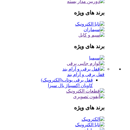
برند های ویژه
برند های ویژه
قفل برقی و آرام بند
قفل برقی
یوتاب(الکتروپیک)
کاویان
اکسیناژ
یال
سیزا
برند های ویژه