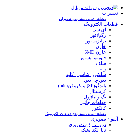
تعمیرات
مشاهده تمام دسته بندی تعمیرات
قطعات الکترونیک
آی سی
رگولاتور
ترانزیستور
خازن
خازن SMD
فیوز-وریستور
سلف
رله
سلکتور- شاسی -کلید
دیود-پل دیود
بلندگو(SP) میکروفن(mic)
کریستال
تگ و ماژول
قطعات جانبی
کانکتور
مشاهده تمام دسته بندی قطعات الکترونیک
آیفون تصویری
درب بازکن تصویری
تابا الکترونیک