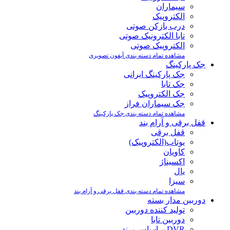
سیماران
الکتروپیک
درب بازکن صوتی
تابا الکترونیک صوتی
الکتروپیک صوتی
مشاهده تمام دسته بندی آیفون تصویری
جک پارکینگ
جک پارکینگ ایرانی
جک تابا
جک الکتروپیک
جک سیماران فراز
مشاهده تمام دسته بندی جک پارکینگ
قفل برقی و آرام بند
قفل برقی
یوتاب(الکتروپیک)
کاویان
اکسیناژ
یال
سیزا
مشاهده تمام دسته بندی قفل برقی و آرام بند
دوربین مدار بسته
تولید کننده دوربین
دوربین تابا
DVR براساس برند