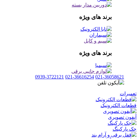
برند های ویژه
برند های ویژه
0939-3722121
021-36616254
021-36058621
تعمیرات
قطعات الکترونیک
آیفون تصویری
جک پارکینگ