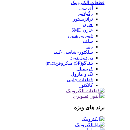
قطعات الکترونیک
آی سی
رگولاتور
ترانزیستور
خازن
خازن SMD
فیوز-وریستور
سلف
رله
سلکتور- شاسی -کلید
دیود-پل دیود
بلندگو(SP) میکروفن(mic)
کریستال
تگ و ماژول
قطعات جانبی
کانکتور
برند های ویژه