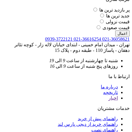
پر بازدید ترین ها
جدید ترین ها
قیمت نزولی
قیمت صعودی
اعمال
0939-3722121
021-36616254
021-36058621
تهران - میدان امام خمینی - ابتدای خیابان لاله زار - کوچه تئاتر
دهقان - پاساژ 110 - طبقه دوم - پلاک 15
شنبه تا چهارشنبه
از ساعت
9
الی
19
روزهای پنج شنبه
از ساعت
9
الی
16
ارتباط با ما
درباره ما
تاریخچه
اخبار
خدمات مشتریان
راهنمای پیش از خرید
راهنمای خرید از دیجی پارس لند
راهنمای نصب