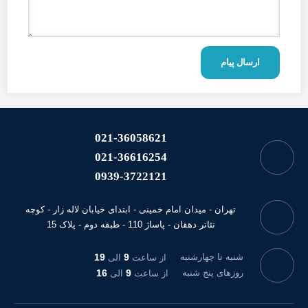
ارسال پیام
021-36058621
021-36616254
0939-3722121
تهران - میدان امام خمینی - ابتدای خیابان لاله زار - کوچه
تئاتر دهقان - پاساژ 110 - طبقه دوم - پلاک 15
شنبه تا چهارشنبه
9
19
از ساعت
الی
روزهای پنج شنبه
9
16
از ساعت
الی