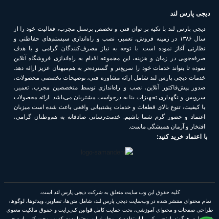
دیجی پارس لند
دیجی پارس لند با تکیه بر توان فنی و تخصص پرسنل مجرب، فعالیت خود را از
سال ۱۳۸۶ در زمینه فروش، تعمیر، نصب و راه‌اندازی سیستم‌های حفاظتی و
نظارتی آغاز نموده است. با توجه به نیاز مصرف‌کنندگان گرامی و با هدف
صرفه‌جویی در زمان و هزینه، این مجموعه اقدام به راه‌اندازی فروشگاه آنلاین
نموده تا بتواند خدمات خود را سریع‌تر و گسترده‌تر به هم‌میهنان عزیز ارائه دهد.
خدمات دیجی پارس لند شامل ارائه مشاوره فنی، توضیحات تخصصی محصولات،
صدور پیش‌فاکتور آنلاین، نصب و راه‌اندازی توسط متخصصین مجرب، تعمیر،
سرویس و نگهداری تجهیزات بنا به درخواست مشتریان می‌باشد. ارائه محصولات
با کیفیت، تنوع بالای قطعات و خدمات پشتیبانی واقعی باعث شده است میزبان
اعتماد و حضور گرم شما باشیم. خدمت‌رسانی صادقانه به هم‌وطنان گرامی،
افتخار و آرمان همیشگی ماست.
با اعتماد خرید کنید:
کلیه حقوق این وب سایت متعلق به شرکت دیجی پارس لند است.
تمام محتوای منتشر شده در وب‌سایت دیجی پارس لند، شامل متن‌ها، تصاویر، ویدئوها، لوگوها،
طراحی صفحات و محتوای آموزشی، تحت حمایت کامل قوانین کپی‌رایت و حقوق مالکیت معنوی
قرار دارد. هرگونه بازنشر، کپی یا استفاده غیرمجاز از این محتوا بدون کسب مجوز کتبی از دیجی