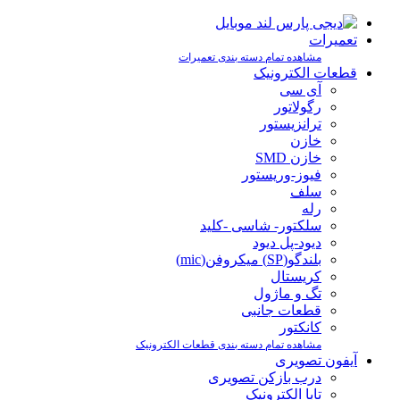
تعمیرات
مشاهده تمام دسته بندی تعمیرات
قطعات الکترونیک
آی سی
رگولاتور
ترانزیستور
خازن
خازن SMD
فیوز-وریستور
سلف
رله
سلکتور- شاسی -کلید
دیود-پل دیود
بلندگو(SP) میکروفن(mic)
کریستال
تگ و ماژول
قطعات جانبی
کانکتور
مشاهده تمام دسته بندی قطعات الکترونیک
آیفون تصویری
درب بازکن تصویری
تابا الکترونیک