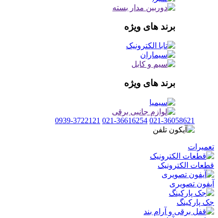
برند های ویژه
برند های ویژه
0939-3722121
021-36616254
021-36058621
تعمیرات
قطعات الکترونیک
آیفون تصویری
جک پارکینگ