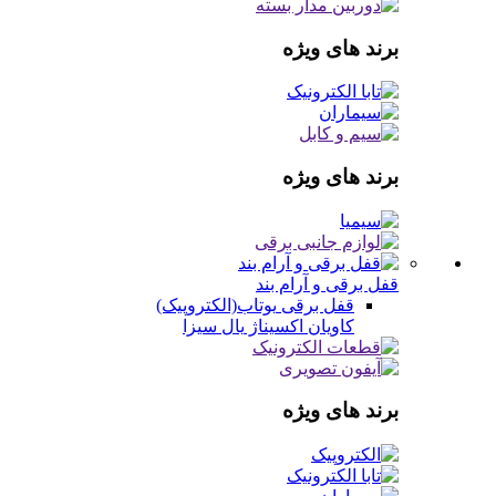
برند های ویژه
برند های ویژه
قفل برقی و آرام بند
قفل برقی
یوتاب(الکتروپیک)
کاویان
اکسیناژ
یال
سیزا
برند های ویژه