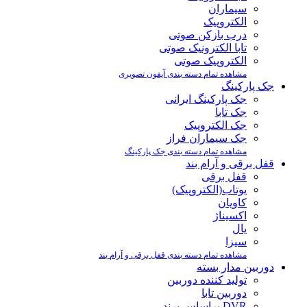
سیماران
الکتروپیک
درب بازکن صوتی
تابا الکترونیک صوتی
الکتروپیک صوتی
مشاهده تمام دسته بندی آیفون تصویری
جک پارکینگ
جک پارکینگ ایرانی
جک تابا
جک الکتروپیک
جک سیماران فراز
مشاهده تمام دسته بندی جک پارکینگ
قفل برقی و آرام بند
قفل برقی
یوتاب(الکتروپیک)
کاویان
اکسیناژ
یال
سیزا
مشاهده تمام دسته بندی قفل برقی و آرام بند
دوربین مدار بسته
تولید کننده دوربین
دوربین تابا
DVR براساس برند