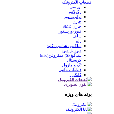
قطعات الکترونیک
آی سی
رگولاتور
ترانزیستور
خازن
خازن SMD
فیوز-وریستور
سلف
رله
سلکتور- شاسی -کلید
دیود-پل دیود
بلندگو(SP) میکروفن(mic)
کریستال
تگ و ماژول
قطعات جانبی
کانکتور
برند های ویژه