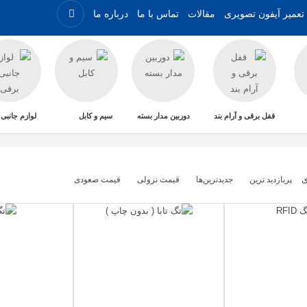
تعمیر آیفون تصویری
مقالات
تماس با ما
درباره ما
قفل برقی و آرام بند
دوربین مدار بسته
سیم و کابل
لوازم جانبی
ی
پربازديد ترين
جديدترين‌ها
قيمت نزولی
قيمت صعودی