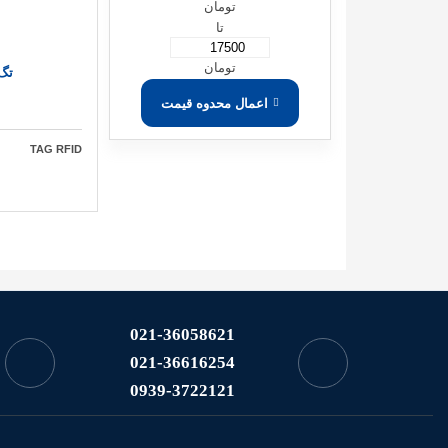
تومان
تا
تومان
تگ ID
اعمال محدوه قیمت
TAG RFID
021-36058621
021-36616254
0939-3722121