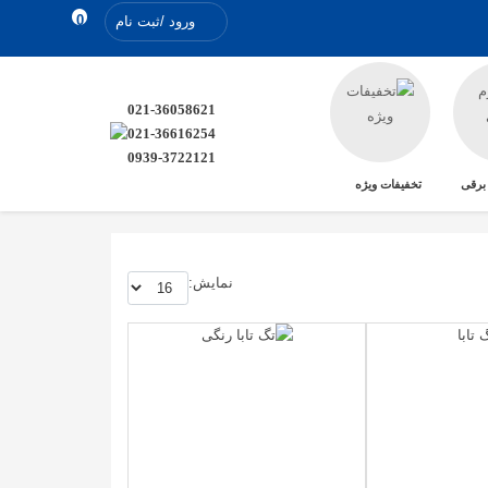
0
ورود /ثبت نام
021-36058621
021-36616254
0939-3722121
 برقی
تخفیفات ویژه
نمايش: