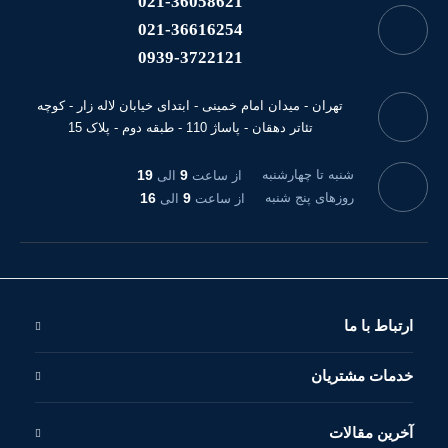
021-36058621
021-36616254
0939-3722121
تهران - میدان امام خمینی - ابتدای خیابان لاله زار - کوچه
تئاتر دهقان - پاساژ 110 - طبقه دوم - پلاک 15
شنبه تا چهارشنبه
9
19
از ساعت
الی
روزهای پنج شنبه
9
16
از ساعت
الی
ارتباط با ما
خدمات مشتریان
آخرین مقالات