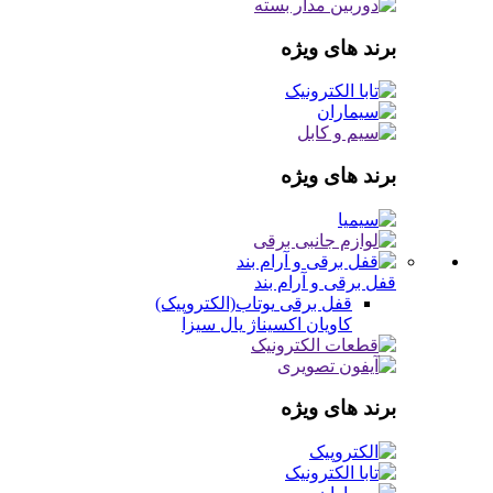
برند های ویژه
برند های ویژه
قفل برقی و آرام بند
قفل برقی
یوتاب(الکتروپیک)
کاویان
اکسیناژ
یال
سیزا
برند های ویژه