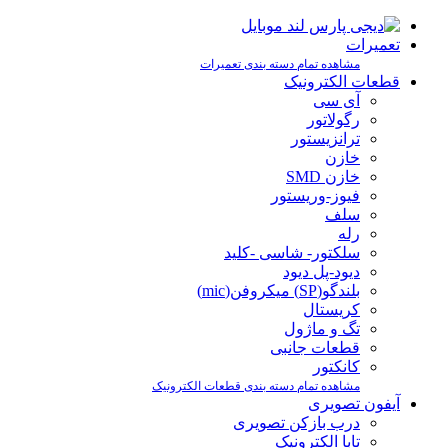
تعمیرات
مشاهده تمام دسته بندی تعمیرات
قطعات الکترونیک
آی سی
رگولاتور
ترانزیستور
خازن
خازن SMD
فیوز-وریستور
سلف
رله
سلکتور- شاسی -کلید
دیود-پل دیود
بلندگو(SP) میکروفن(mic)
کریستال
تگ و ماژول
قطعات جانبی
کانکتور
مشاهده تمام دسته بندی قطعات الکترونیک
آیفون تصویری
درب بازکن تصویری
تابا الکترونیک