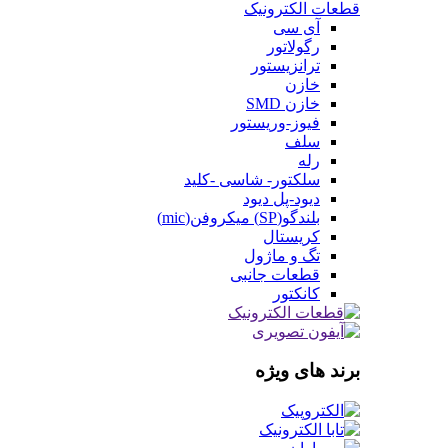
قطعات الکترونیک
آی سی
رگولاتور
ترانزیستور
خازن
خازن SMD
فیوز-وریستور
سلف
رله
سلکتور- شاسی -کلید
دیود-پل دیود
بلندگو(SP) میکروفن(mic)
کریستال
تگ و ماژول
قطعات جانبی
کانکتور
برند های ویژه