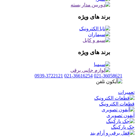
برند های ویژه
برند های ویژه
0939-3722121
021-36616254
021-36058621
تعمیرات
قطعات الکترونیک
آیفون تصویری
جک پارکینگ