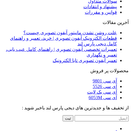
سوالات متداول
پیشنهاد و انتقادات
قوانین و مقررات
آخرین مقالات
علت روشن نشدن مانیتور آیفون تصویری چیست؟
قطعات الکترونیک آیفون تصویری | خرید، تعمیر و راهنمای
کامل دیجی پارس لند
تعمیرات تخصصی آیفون تصویری | راهنمای کامل عیب یابی،
تعمیر و نگهداری
تعمیر آیفون تصویری تابا الکترونیک
محصولات پر فروش
آی سی 9801
آی سی 5526
آی سی بک لایت
آی سی 6053M
از تخفیف ها و جدیدترین های دیجی پارس لند باخبر شوید :
ثبت