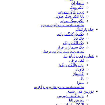
سیماران
الکتروپیک
درب بازکن صوتی
تابا الکترونیک صوتی
الکتروپیک صوتی
مشاهده تمام دسته بندی آیفون تصویری
جک پارکینگ
جک پارکینگ ایرانی
جک تابا
جک الکتروپیک
جک سیماران فراز
مشاهده تمام دسته بندی جک پارکینگ
قفل برقی و آرام بند
قفل برقی
یوتاب(الکتروپیک)
کاویان
اکسیناژ
یال
سیزا
مشاهده تمام دسته بندی قفل برقی و آرام بند
دوربین مدار بسته
تولید کننده دوربین
دوربین تابا
DVR براساس برند