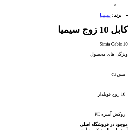
×
برند
:
سیمیا
کابل 10 زوج سیمیا
Simia Cable 10
ویژگی های محصول
مس cu
10 زوج فویلدار
روکش آمیزه PE
موجود در فروشگاه اصلی
آماده
ارسال
از
۲
روز آینده