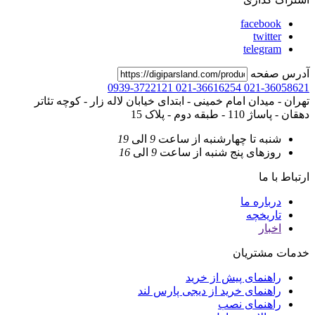
facebook
twitter
telegram
آدرس صفحه
0939-3722121
021-36616254
021-36058621
تهران - میدان امام خمینی - ابتدای خیابان لاله زار - کوچه تئاتر
دهقان - پاساژ 110 - طبقه دوم - پلاک 15
شنبه تا چهارشنبه
از ساعت
9
الی
19
روزهای پنج شنبه
از ساعت
9
الی
16
ارتباط با ما
درباره ما
تاریخچه
اخبار
خدمات مشتریان
راهنمای پیش از خرید
راهنمای خرید از دیجی پارس لند
راهنمای نصب