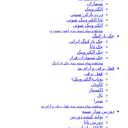
سیماران
الکتروپیک
درب بازکن صوتی
تابا الکترونیک صوتی
الکتروپیک صوتی
مشاهده تمام دسته بندی آیفون تصویری
جک پارکینگ
جک پارکینگ ایرانی
جک تابا
جک الکتروپیک
جک سیماران فراز
مشاهده تمام دسته بندی جک پارکینگ
قفل برقی و آرام بند
قفل برقی
یوتاب(الکتروپیک)
کاویان
اکسیناژ
یال
سیزا
مشاهده تمام دسته بندی قفل برقی و آرام بند
دوربین مدار بسته
تولید کننده دوربین
دوربین تابا
DVR براساس برند