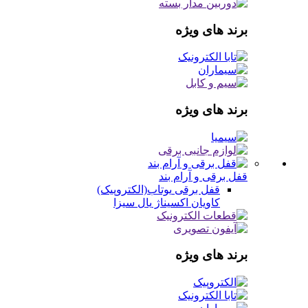
برند های ویژه
برند های ویژه
قفل برقی و آرام بند
قفل برقی
یوتاب(الکتروپیک)
کاویان
اکسیناژ
یال
سیزا
برند های ویژه