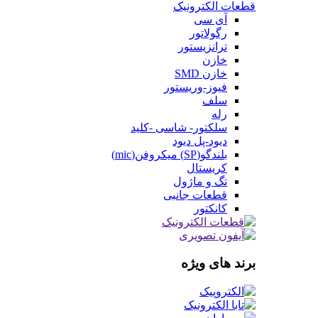
قطعات الکترونیک
آی سی
رگولاتور
ترانزیستور
خازن
خازن SMD
فیوز-وریستور
سلف
رله
سلکتور- شاسی -کلید
دیود-پل دیود
بلندگو(SP) میکروفن(mic)
کریستال
تگ و ماژول
قطعات جانبی
کانکتور
برند های ویژه