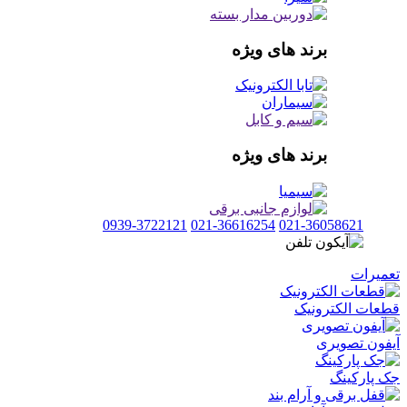
برند های ویژه
برند های ویژه
0939-3722121
021-36616254
021-36058621
تعمیرات
قطعات الکترونیک
آیفون تصویری
جک پارکینگ