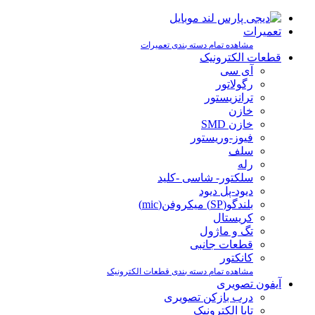
تعمیرات
مشاهده تمام دسته بندی تعمیرات
قطعات الکترونیک
آی سی
رگولاتور
ترانزیستور
خازن
خازن SMD
فیوز-وریستور
سلف
رله
سلکتور- شاسی -کلید
دیود-پل دیود
بلندگو(SP) میکروفن(mic)
کریستال
تگ و ماژول
قطعات جانبی
کانکتور
مشاهده تمام دسته بندی قطعات الکترونیک
آیفون تصویری
درب بازکن تصویری
تابا الکترونیک