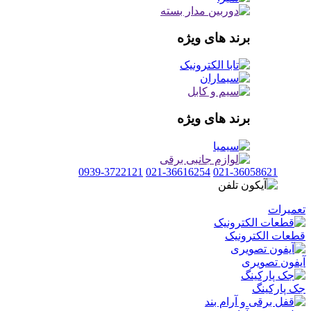
برند های ویژه
برند های ویژه
0939-3722121
021-36616254
021-36058621
تعمیرات
قطعات الکترونیک
آیفون تصویری
جک پارکینگ