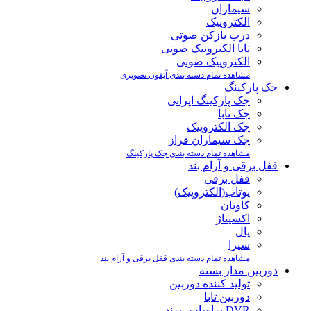
سیماران
الکتروپیک
درب بازکن صوتی
تابا الکترونیک صوتی
الکتروپیک صوتی
مشاهده تمام دسته بندی آیفون تصویری
جک پارکینگ
جک پارکینگ ایرانی
جک تابا
جک الکتروپیک
جک سیماران فراز
مشاهده تمام دسته بندی جک پارکینگ
قفل برقی و آرام بند
قفل برقی
یوتاب(الکتروپیک)
کاویان
اکسیناژ
یال
سیزا
مشاهده تمام دسته بندی قفل برقی و آرام بند
دوربین مدار بسته
تولید کننده دوربین
دوربین تابا
DVR براساس برند