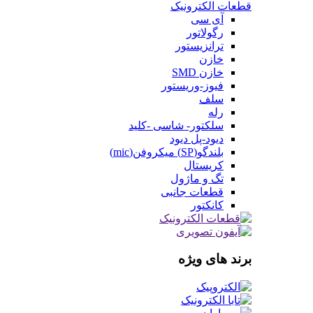
قطعات الکترونیک
آی سی
رگولاتور
ترانزیستور
خازن
خازن SMD
فیوز-وریستور
سلف
رله
سلکتور- شاسی -کلید
دیود-پل دیود
بلندگو(SP) میکروفن(mic)
کریستال
تگ و ماژول
قطعات جانبی
کانکتور
برند های ویژه