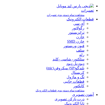
تعمیرات
مشاهده تمام دسته بندی تعمیرات
قطعات الکترونیک
آی سی
رگولاتور
ترانزیستور
خازن
خازن SMD
فیوز-وریستور
سلف
رله
سلکتور- شاسی -کلید
دیود-پل دیود
بلندگو(SP) میکروفن(mic)
کریستال
تگ و ماژول
قطعات جانبی
کانکتور
مشاهده تمام دسته بندی قطعات الکترونیک
آیفون تصویری
درب بازکن تصویری
تابا الکترونیک