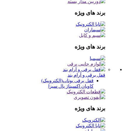
برند های ویژه
برند های ویژه
قفل برقی و آرام بند
قفل برقی
یوتاب(الکتروپیک)
کاویان
اکسیناژ
یال
سیزا
برند های ویژه