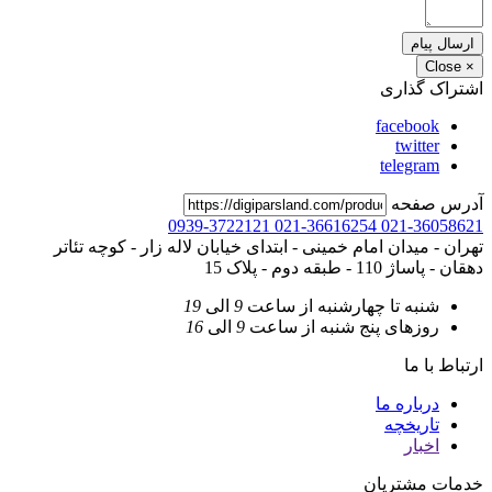
ارسال پیام
Close
×
اشتراک گذاری
facebook
twitter
telegram
آدرس صفحه
0939-3722121
021-36616254
021-36058621
تهران - میدان امام خمینی - ابتدای خیابان لاله زار - کوچه تئاتر
دهقان - پاساژ 110 - طبقه دوم - پلاک 15
شنبه تا چهارشنبه
از ساعت
9
الی
19
روزهای پنج شنبه
از ساعت
9
الی
16
ارتباط با ما
درباره ما
تاریخچه
اخبار
خدمات مشتریان