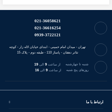
021-36058621
021-36616254
0939-3722121
تهران - میدان امام خمینی - ابتدای خیابان لاله زار - کوچه
تئاتر دهقان - پاساژ 110 - طبقه دوم - پلاک 15
شنبه تا چهارشنبه
9
19
از ساعت
الی
روزهای پنج شنبه
9
16
از ساعت
الی
ارتباط با ما