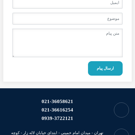
ارسال پیام
021-36058621
021-36616254
0939-3722121
تهران - میدان امام خمینی - ابتدای خیابان لاله زار - کوچه