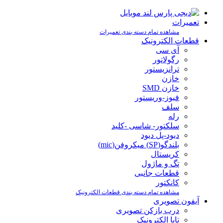
تعمیرات
مشاهده تمام دسته بندی تعمیرات
قطعات الکترونیک
آی سی
رگولاتور
ترانزیستور
خازن
خازن SMD
فیوز-وریستور
سلف
رله
سلکتور- شاسی -کلید
دیود-پل دیود
بلندگو(SP) میکروفن(mic)
کریستال
تگ و ماژول
قطعات جانبی
کانکتور
مشاهده تمام دسته بندی قطعات الکترونیک
آیفون تصویری
درب بازکن تصویری
تابا الکترونیک