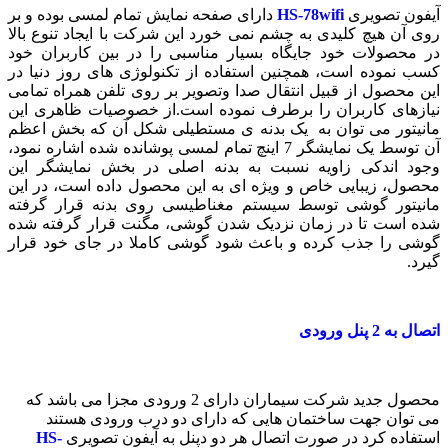
آیفون تصویری
HS-78wifi
دارای صفحه نمایش تمام لمسی بوده و بر
روی آن هیچ کلیدی به چشم نمی خورد این شرکت با ایجاد تنوع بالا
در محصولات خود جایگاه بسیار مناسبی را در بین کاربران خود
کسب نموده است، همچنین استفاده از تکنولوژی های روز دنیا در
این محصول از قبیل انتقال صدا وتصویر بر روی تلفن همراه تمامی
نیازهای کاربران را برطرف نموده است.از خصوصیات ظاهری این
مانیتور می توان به یک بدنه ی مستطیلی شکل آن که بخش اعظم
آن توسط یک نمایشگر 7 اینچ تمام لمسی پوشانده شده اشاره نمود،
وجود اندکی زاویه نسبت به بدنه اصلی در بخش نمایشگر این
محصول، زیبایی خاص و ویژه ای به این محصول داده است، در این
مانیتور گوشی توسط سیستم مغناطیسی روی بدنه قرار گرفته
شده است تا در زمان نزدیک شدن گوشی، مگنت قرار گرفته شده
گوشی را جذب کرده و باعث شود گوشی کاملا در جای خود قرار
گیرد.
اتصال به 2 پنل ورودی
محصول جدید شرکت سیماران دارای 2 ورودی مجزا می باشد که
می توان جهت ساختمان هایی که دارای دو درب ورودی هستند
استفاده کرد در صورت اتصال هر دو دپنل به آیفون تصویری
HS-