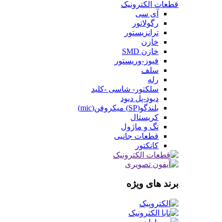
قطعات الکترونیک
آی سی
رگولاتور
ترانزیستور
خازن
خازن SMD
فیوز-وریستور
سلف
رله
سلکتور- شاسی -کلید
دیود-پل دیود
بلندگو(SP) میکروفن(mic)
کریستال
تگ و ماژول
قطعات جانبی
کانکتور
برند های ویژه