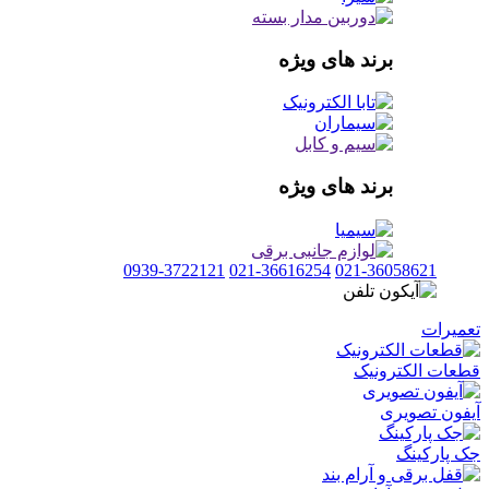
برند های ویژه
برند های ویژه
0939-3722121
021-36616254
021-36058621
تعمیرات
قطعات الکترونیک
آیفون تصویری
جک پارکینگ