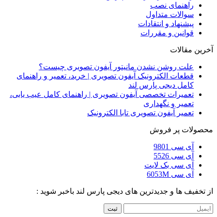
راهنمای نصب
سوالات متداول
پیشنهاد و انتقادات
قوانین و مقررات
آخرین مقالات
علت روشن نشدن مانیتور آیفون تصویری چیست؟
قطعات الکترونیک آیفون تصویری | خرید، تعمیر و راهنمای
کامل دیجی پارس لند
تعمیرات تخصصی آیفون تصویری | راهنمای کامل عیب یابی،
تعمیر و نگهداری
تعمیر آیفون تصویری تابا الکترونیک
محصولات پر فروش
آی سی 9801
آی سی 5526
آی سی بک لایت
آی سی 6053M
از تخفیف ها و جدیدترین های دیجی پارس لند باخبر شوید :
ثبت