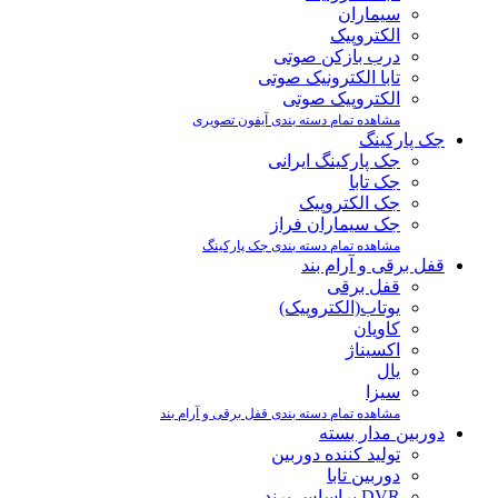
سیماران
الکتروپیک
درب بازکن صوتی
تابا الکترونیک صوتی
الکتروپیک صوتی
مشاهده تمام دسته بندی آیفون تصویری
جک پارکینگ
جک پارکینگ ایرانی
جک تابا
جک الکتروپیک
جک سیماران فراز
مشاهده تمام دسته بندی جک پارکینگ
قفل برقی و آرام بند
قفل برقی
یوتاب(الکتروپیک)
کاویان
اکسیناژ
یال
سیزا
مشاهده تمام دسته بندی قفل برقی و آرام بند
دوربین مدار بسته
تولید کننده دوربین
دوربین تابا
DVR براساس برند