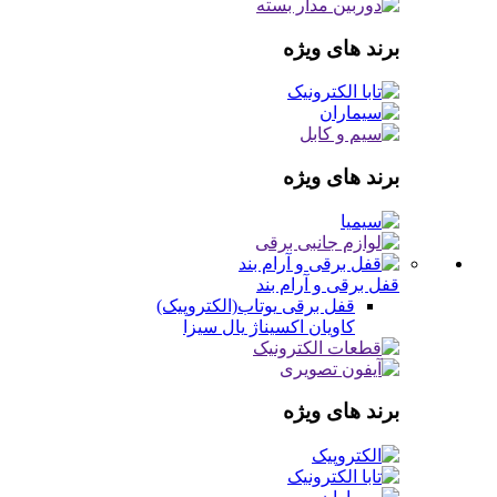
برند های ویژه
برند های ویژه
قفل برقی و آرام بند
قفل برقی
یوتاب(الکتروپیک)
کاویان
اکسیناژ
یال
سیزا
برند های ویژه