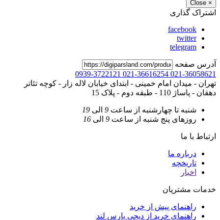
Close
×
اشتراک گذاری
facebook
twitter
telegram
آدرس صفحه
0939-3722121
021-36616254
021-36058621
تهران - میدان امام خمینی - ابتدای خیابان لاله زار - کوچه تئاتر
دهقان - پاساژ 110 - طبقه دوم - پلاک 15
شنبه تا چهارشنبه
از ساعت
9
الی
19
روزهای پنج شنبه
از ساعت
9
الی
16
ارتباط با ما
درباره ما
تاریخچه
اخبار
خدمات مشتریان
راهنمای پیش از خرید
راهنمای خرید از دیجی پارس لند