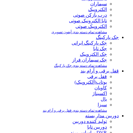
سیماران
الکتروپیک
درب بازکن صوتی
تابا الکترونیک صوتی
الکتروپیک صوتی
مشاهده تمام دسته بندی آیفون تصویری
جک پارکینگ
جک پارکینگ ایرانی
جک تابا
جک الکتروپیک
جک سیماران فراز
مشاهده تمام دسته بندی جک پارکینگ
قفل برقی و آرام بند
قفل برقی
یوتاب(الکتروپیک)
کاویان
اکسیناژ
یال
سیزا
مشاهده تمام دسته بندی قفل برقی و آرام بند
دوربین مدار بسته
تولید کننده دوربین
دوربین تابا
DVR براساس برند