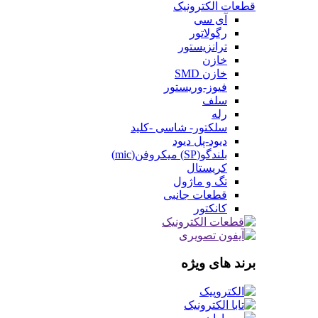
قطعات الکترونیک
آی سی
رگولاتور
ترانزیستور
خازن
خازن SMD
فیوز-وریستور
سلف
رله
سلکتور- شاسی -کلید
دیود-پل دیود
بلندگو(SP) میکروفن(mic)
کریستال
تگ و ماژول
قطعات جانبی
کانکتور
برند های ویژه