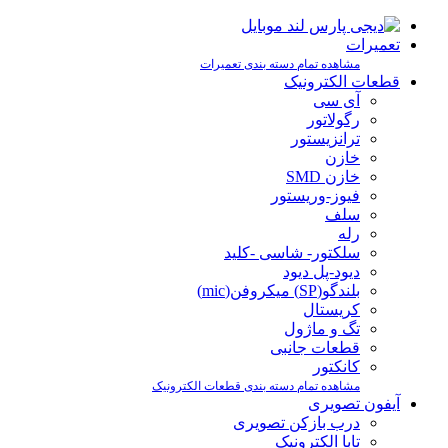
تعمیرات
مشاهده تمام دسته بندی تعمیرات
قطعات الکترونیک
آی سی
رگولاتور
ترانزیستور
خازن
خازن SMD
فیوز-وریستور
سلف
رله
سلکتور- شاسی -کلید
دیود-پل دیود
بلندگو(SP) میکروفن(mic)
کریستال
تگ و ماژول
قطعات جانبی
کانکتور
مشاهده تمام دسته بندی قطعات الکترونیک
آیفون تصویری
درب بازکن تصویری
تابا الکترونیک