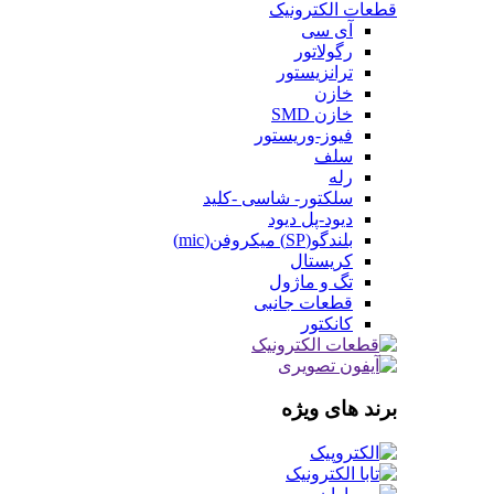
قطعات الکترونیک
آی سی
رگولاتور
ترانزیستور
خازن
خازن SMD
فیوز-وریستور
سلف
رله
سلکتور- شاسی -کلید
دیود-پل دیود
بلندگو(SP) میکروفن(mic)
کریستال
تگ و ماژول
قطعات جانبی
کانکتور
برند های ویژه