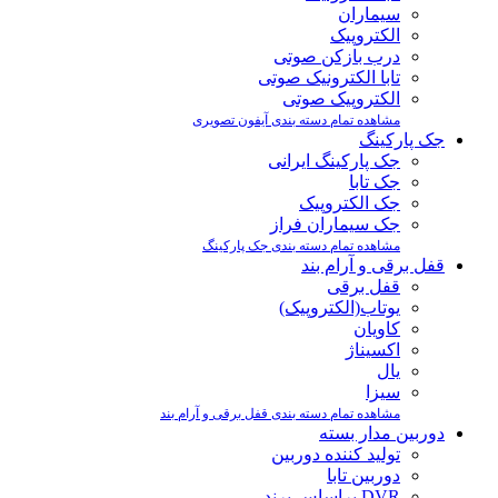
سیماران
الکتروپیک
درب بازکن صوتی
تابا الکترونیک صوتی
الکتروپیک صوتی
مشاهده تمام دسته بندی آیفون تصویری
جک پارکینگ
جک پارکینگ ایرانی
جک تابا
جک الکتروپیک
جک سیماران فراز
مشاهده تمام دسته بندی جک پارکینگ
قفل برقی و آرام بند
قفل برقی
یوتاب(الکتروپیک)
کاویان
اکسیناژ
یال
سیزا
مشاهده تمام دسته بندی قفل برقی و آرام بند
دوربین مدار بسته
تولید کننده دوربین
دوربین تابا
DVR براساس برند