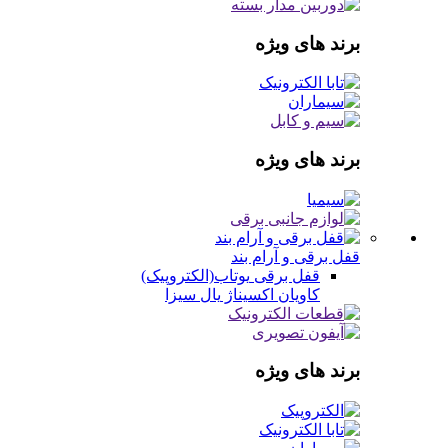
برند های ویژه
برند های ویژه
قفل برقی و آرام بند
قفل برقی
یوتاب(الکتروپیک)
کاویان
اکسیناژ
یال
سیزا
برند های ویژه