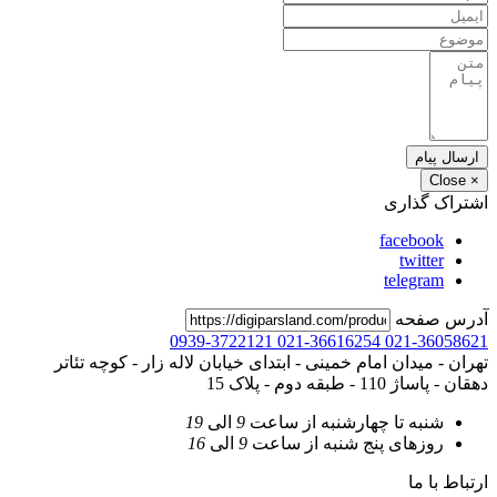
ارسال پیام
Close
×
اشتراک گذاری
facebook
twitter
telegram
آدرس صفحه
0939-3722121
021-36616254
021-36058621
تهران - میدان امام خمینی - ابتدای خیابان لاله زار - کوچه تئاتر
دهقان - پاساژ 110 - طبقه دوم - پلاک 15
شنبه تا چهارشنبه
از ساعت
9
الی
19
روزهای پنج شنبه
از ساعت
9
الی
16
ارتباط با ما