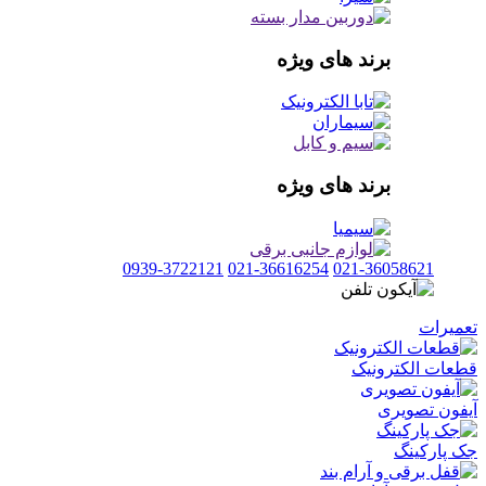
برند های ویژه
برند های ویژه
0939-3722121
021-36616254
021-36058621
تعمیرات
قطعات الکترونیک
آیفون تصویری
جک پارکینگ