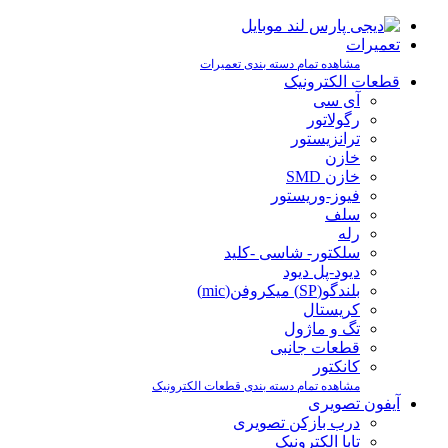
تعمیرات
مشاهده تمام دسته بندی تعمیرات
قطعات الکترونیک
آی سی
رگولاتور
ترانزیستور
خازن
خازن SMD
فیوز-وریستور
سلف
رله
سلکتور- شاسی -کلید
دیود-پل دیود
بلندگو(SP) میکروفن(mic)
کریستال
تگ و ماژول
قطعات جانبی
کانکتور
مشاهده تمام دسته بندی قطعات الکترونیک
آیفون تصویری
درب بازکن تصویری
تابا الکترونیک