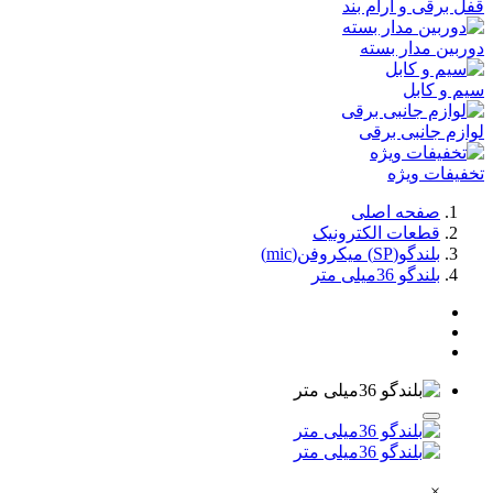
قفل برقی و آرام بند
دوربین مدار بسته
سیم و کابل
لوازم جانبی برقی
تخفیفات ویژه
صفحه اصلی
قطعات الکترونیک
بلندگو(SP) میکروفن(mic)
بلندگو 36میلی متر
×