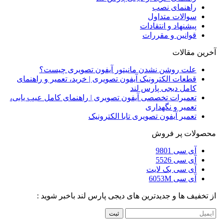
راهنمای نصب
سوالات متداول
پیشنهاد و انتقادات
قوانین و مقررات
آخرین مقالات
علت روشن نشدن مانیتور آیفون تصویری چیست؟
قطعات الکترونیک آیفون تصویری | خرید، تعمیر و راهنمای
کامل دیجی پارس لند
تعمیرات تخصصی آیفون تصویری | راهنمای کامل عیب یابی،
تعمیر و نگهداری
تعمیر آیفون تصویری تابا الکترونیک
محصولات پر فروش
آی سی 9801
آی سی 5526
آی سی بک لایت
آی سی 6053M
از تخفیف ها و جدیدترین های دیجی پارس لند باخبر شوید :
ثبت