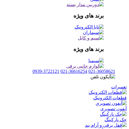
برند های ویژه
برند های ویژه
0939-3722121
021-36616254
021-36058621
تعمیرات
قطعات الکترونیک
آیفون تصویری
جک پارکینگ