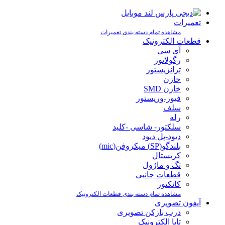
تعمیرات
مشاهده تمام دسته بندی تعمیرات
قطعات الکترونیک
آی سی
رگولاتور
ترانزیستور
خازن
خازن SMD
فیوز-وریستور
سلف
رله
سلکتور- شاسی -کلید
دیود-پل دیود
بلندگو(SP) میکروفن(mic)
کریستال
تگ و ماژول
قطعات جانبی
کانکتور
مشاهده تمام دسته بندی قطعات الکترونیک
آیفون تصویری
درب بازکن تصویری
تابا الکترونیک