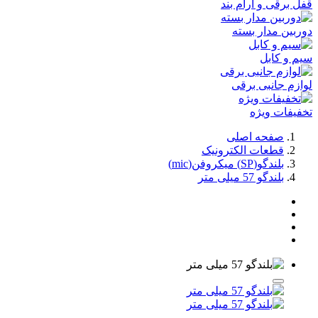
قفل برقی و آرام بند
دوربین مدار بسته
سیم و کابل
لوازم جانبی برقی
تخفیفات ویژه
صفحه اصلی
قطعات الکترونیک
بلندگو(SP) میکروفن(mic)
بلندگو 57 میلی متر