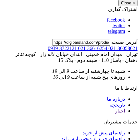
Close
×
اشتراک گذاری
facebook
twitter
telegram
آدرس صفحه
0939-3722121
021-36616254
021-36058621
تهران - میدان امام خمینی - ابتدای خیابان لاله زار - کوچه تئاتر
دهقان - پاساژ 110 - طبقه دوم - پلاک 15
شنبه تا چهارشنبه
از ساعت
9
الی
19
روزهای پنج شنبه
از ساعت
9
الی
16
ارتباط با ما
درباره ما
تاریخچه
اخبار
خدمات مشتریان
راهنمای پیش از خرید
راهنمای خرید از دیجی پارس لند