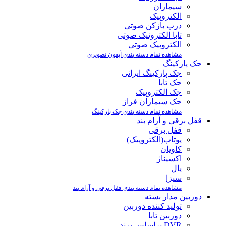
سیماران
الکتروپیک
درب بازکن صوتی
تابا الکترونیک صوتی
الکتروپیک صوتی
مشاهده تمام دسته بندی آیفون تصویری
جک پارکینگ
جک پارکینگ ایرانی
جک تابا
جک الکتروپیک
جک سیماران فراز
مشاهده تمام دسته بندی جک پارکینگ
قفل برقی و آرام بند
قفل برقی
یوتاب(الکتروپیک)
کاویان
اکسیناژ
یال
سیزا
مشاهده تمام دسته بندی قفل برقی و آرام بند
دوربین مدار بسته
تولید کننده دوربین
دوربین تابا
DVR براساس برند