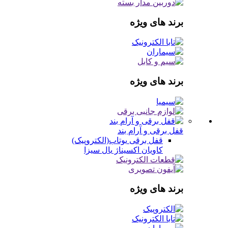
برند های ویژه
برند های ویژه
قفل برقی و آرام بند
قفل برقی
یوتاب(الکتروپیک)
کاویان
اکسیناژ
یال
سیزا
برند های ویژه