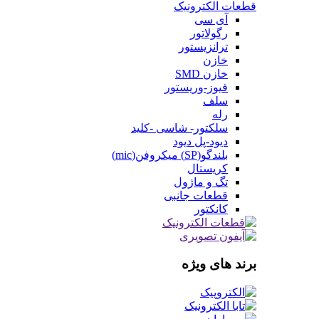
قطعات الکترونیک
آی سی
رگولاتور
ترانزیستور
خازن
خازن SMD
فیوز-وریستور
سلف
رله
سلکتور- شاسی -کلید
دیود-پل دیود
بلندگو(SP) میکروفن(mic)
کریستال
تگ و ماژول
قطعات جانبی
کانکتور
برند های ویژه