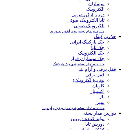
سیماران
الکتروپیک
درب بازکن صوتی
تابا الکترونیک صوتی
الکتروپیک صوتی
مشاهده تمام دسته بندی آیفون تصویری
جک پارکینگ
جک پارکینگ ایرانی
جک تابا
جک الکتروپیک
جک سیماران فراز
مشاهده تمام دسته بندی جک پارکینگ
قفل برقی و آرام بند
قفل برقی
یوتاب(الکتروپیک)
کاویان
اکسیناژ
یال
سیزا
مشاهده تمام دسته بندی قفل برقی و آرام بند
دوربین مدار بسته
تولید کننده دوربین
دوربین تابا
DVR براساس برند