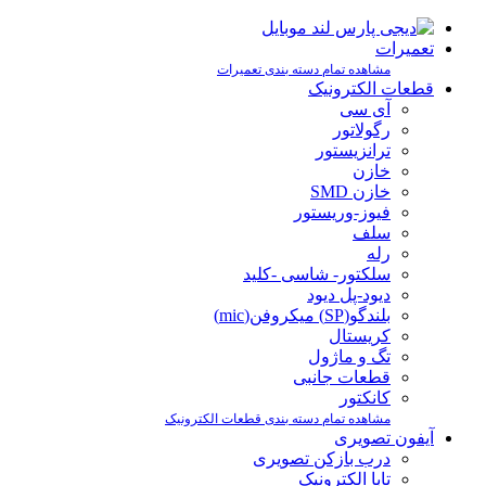
تعمیرات
مشاهده تمام دسته بندی تعمیرات
قطعات الکترونیک
آی سی
رگولاتور
ترانزیستور
خازن
خازن SMD
فیوز-وریستور
سلف
رله
سلکتور- شاسی -کلید
دیود-پل دیود
بلندگو(SP) میکروفن(mic)
کریستال
تگ و ماژول
قطعات جانبی
کانکتور
مشاهده تمام دسته بندی قطعات الکترونیک
آیفون تصویری
درب بازکن تصویری
تابا الکترونیک