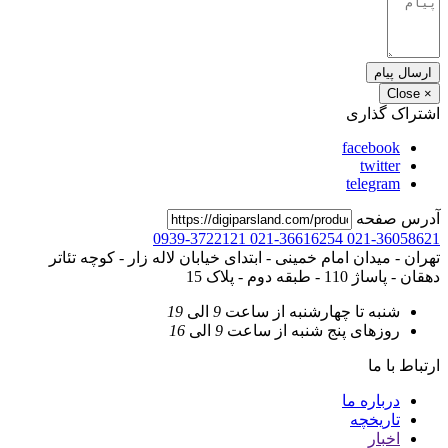
ارسال پیام
Close
×
اشتراک گذاری
facebook
twitter
telegram
آدرس صفحه
0939-3722121
021-36616254
021-36058621
تهران - میدان امام خمینی - ابتدای خیابان لاله زار - کوچه تئاتر
دهقان - پاساژ 110 - طبقه دوم - پلاک 15
شنبه تا چهارشنبه
از ساعت
9
الی
19
روزهای پنج شنبه
از ساعت
9
الی
16
ارتباط با ما
درباره ما
تاریخچه
اخبار