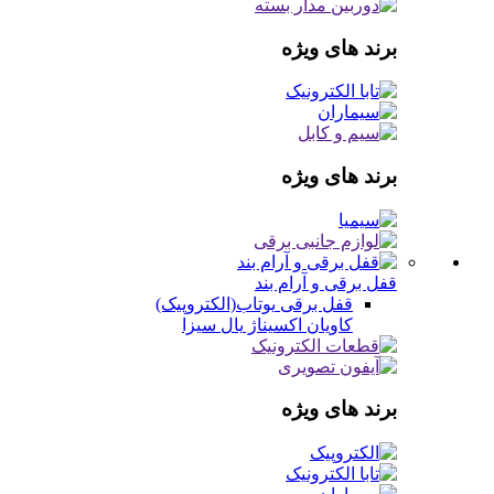
برند های ویژه
برند های ویژه
قفل برقی و آرام بند
قفل برقی
یوتاب(الکتروپیک)
کاویان
اکسیناژ
یال
سیزا
برند های ویژه