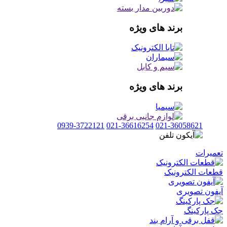
برند های ویژه
برند های ویژه
0939-3722121
021-36616254
021-36058621
تعمیرات
قطعات الکترونیک
آیفون تصویری
جک پارکینگ