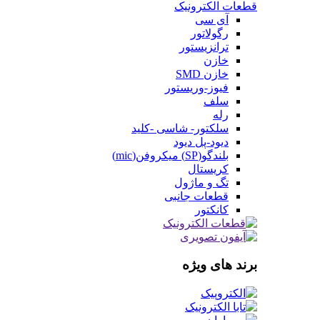
قطعات الکترونیک
آی سی
رگولاتور
ترانزیستور
خازن
خازن SMD
فیوز-وریستور
سلف
رله
سلکتور- شاسی -کلید
دیود-پل دیود
بلندگو(SP) میکروفن(mic)
کریستال
تگ و ماژول
قطعات جانبی
کانکتور
برند های ویژه