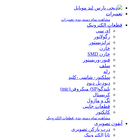
تعمیرات
مشاهده تمام دسته بندی تعمیرات
قطعات الکترونیک
آی سی
رگولاتور
ترانزیستور
خازن
خازن SMD
فیوز-وریستور
سلف
رله
سلکتور- شاسی -کلید
دیود-پل دیود
بلندگو(SP) میکروفن(mic)
کریستال
تگ و ماژول
قطعات جانبی
کانکتور
مشاهده تمام دسته بندی قطعات الکترونیک
آیفون تصویری
درب بازکن تصویری
تابا الکترونیک