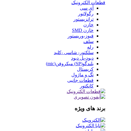
قطعات الکترونیک
آی سی
رگولاتور
ترانزیستور
خازن
خازن SMD
فیوز-وریستور
سلف
رله
سلکتور- شاسی -کلید
دیود-پل دیود
بلندگو(SP) میکروفن(mic)
کریستال
تگ و ماژول
قطعات جانبی
کانکتور
برند های ویژه