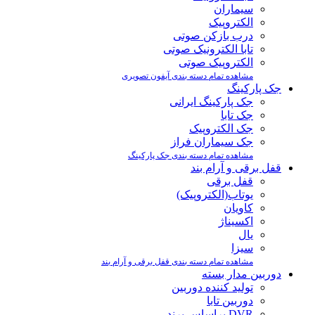
سیماران
الکتروپیک
درب بازکن صوتی
تابا الکترونیک صوتی
الکتروپیک صوتی
مشاهده تمام دسته بندی آیفون تصویری
جک پارکینگ
جک پارکینگ ایرانی
جک تابا
جک الکتروپیک
جک سیماران فراز
مشاهده تمام دسته بندی جک پارکینگ
قفل برقی و آرام بند
قفل برقی
یوتاب(الکتروپیک)
کاویان
اکسیناژ
یال
سیزا
مشاهده تمام دسته بندی قفل برقی و آرام بند
دوربین مدار بسته
تولید کننده دوربین
دوربین تابا
DVR براساس برند