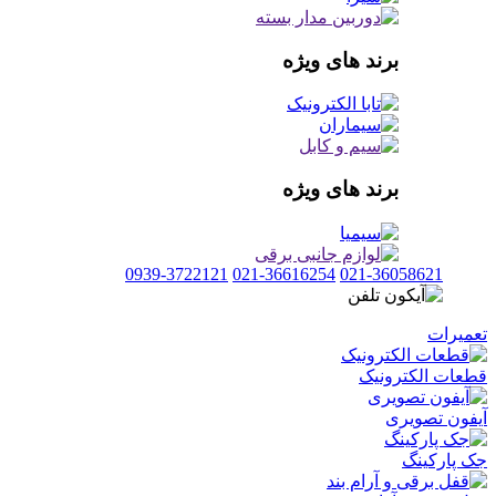
برند های ویژه
برند های ویژه
0939-3722121
021-36616254
021-36058621
تعمیرات
قطعات الکترونیک
آیفون تصویری
جک پارکینگ