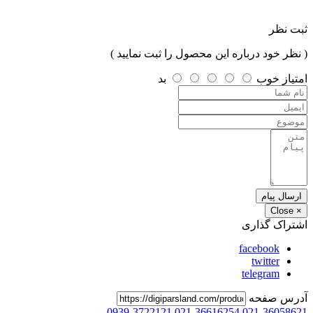
ثبت نظر
( نظر خود درباره این محصول را ثبت نمایید )
امتیاز
خوب
بد
ارسال پیام
Close
×
اشتراک گذاری
facebook
twitter
telegram
آدرس صفحه
0939-3722121
021-36616254
021-36058621