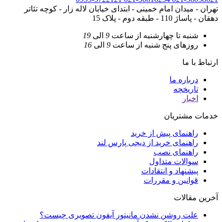
تهران - میدان امام خمینی - ابتدای خیابان لاله زار - کوچه تئاتر
دهقان - پاساژ 110 - طبقه دوم - پلاک 15
شنبه تا چهارشنبه
از ساعت
9
الی
19
روزهای پنج شنبه
از ساعت
9
الی
16
ارتباط با ما
درباره ما
تاریخچه
اخبار
خدمات مشتریان
راهنمای پیش از خرید
راهنمای خرید از دیجی پارس لند
راهنمای نصب
سوالات متداول
پیشنهاد و انتقادات
قوانین و مقررات
آخرین مقالات
علت روشن نشدن مانیتور آیفون تصویری چیست؟