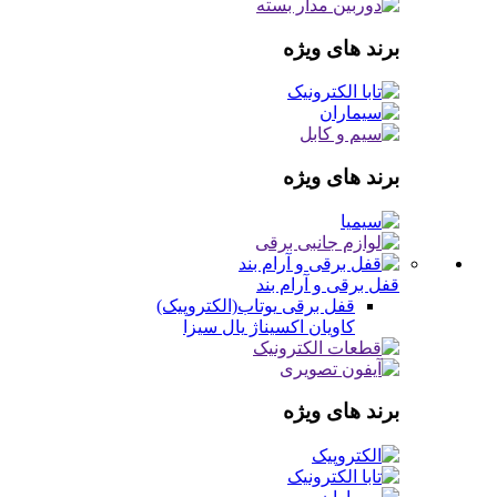
برند های ویژه
برند های ویژه
قفل برقی و آرام بند
قفل برقی
یوتاب(الکتروپیک)
کاویان
اکسیناژ
یال
سیزا
برند های ویژه