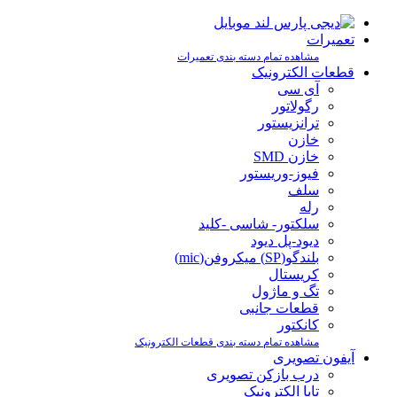
تعمیرات
مشاهده تمام دسته بندی تعمیرات
قطعات الکترونیک
آی سی
رگولاتور
ترانزیستور
خازن
خازن SMD
فیوز-وریستور
سلف
رله
سلکتور- شاسی -کلید
دیود-پل دیود
بلندگو(SP) میکروفن(mic)
کریستال
تگ و ماژول
قطعات جانبی
کانکتور
مشاهده تمام دسته بندی قطعات الکترونیک
آیفون تصویری
درب بازکن تصویری
تابا الکترونیک