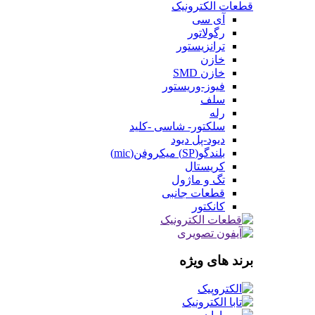
قطعات الکترونیک
آی سی
رگولاتور
ترانزیستور
خازن
خازن SMD
فیوز-وریستور
سلف
رله
سلکتور- شاسی -کلید
دیود-پل دیود
بلندگو(SP) میکروفن(mic)
کریستال
تگ و ماژول
قطعات جانبی
کانکتور
برند های ویژه