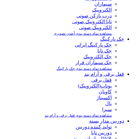
سیماران
الکتروپیک
درب بازکن صوتی
تابا الکترونیک صوتی
الکتروپیک صوتی
مشاهده تمام دسته بندی آیفون تصویری
جک پارکینگ
جک پارکینگ ایرانی
جک تابا
جک الکتروپیک
جک سیماران فراز
مشاهده تمام دسته بندی جک پارکینگ
قفل برقی و آرام بند
قفل برقی
یوتاب(الکتروپیک)
کاویان
اکسیناژ
یال
سیزا
مشاهده تمام دسته بندی قفل برقی و آرام بند
دوربین مدار بسته
تولید کننده دوربین
دوربین تابا
DVR براساس برند