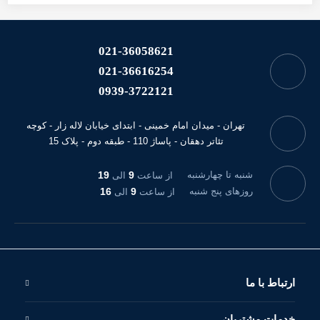
021-36058621
021-36616254
0939-3722121
تهران - میدان امام خمینی - ابتدای خیابان لاله زار - کوچه
تئاتر دهقان - پاساژ 110 - طبقه دوم - پلاک 15
شنبه تا چهارشنبه
9
19
از ساعت
الی
روزهای پنج شنبه
9
16
از ساعت
الی
ارتباط با ما
خدمات مشتریان