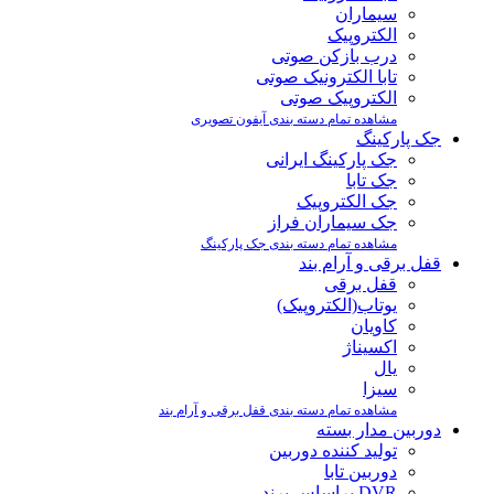
سیماران
الکتروپیک
درب بازکن صوتی
تابا الکترونیک صوتی
الکتروپیک صوتی
مشاهده تمام دسته بندی آیفون تصویری
جک پارکینگ
جک پارکینگ ایرانی
جک تابا
جک الکتروپیک
جک سیماران فراز
مشاهده تمام دسته بندی جک پارکینگ
قفل برقی و آرام بند
قفل برقی
یوتاب(الکتروپیک)
کاویان
اکسیناژ
یال
سیزا
مشاهده تمام دسته بندی قفل برقی و آرام بند
دوربین مدار بسته
تولید کننده دوربین
دوربین تابا
DVR براساس برند