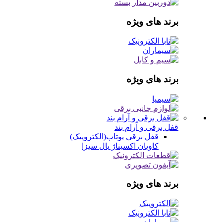
برند های ویژه
برند های ویژه
قفل برقی و آرام بند
قفل برقی
یوتاب(الکتروپیک)
کاویان
اکسیناژ
یال
سیزا
برند های ویژه