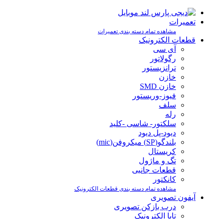
تعمیرات
مشاهده تمام دسته بندی تعمیرات
قطعات الکترونیک
آی سی
رگولاتور
ترانزیستور
خازن
خازن SMD
فیوز-وریستور
سلف
رله
سلکتور- شاسی -کلید
دیود-پل دیود
بلندگو(SP) میکروفن(mic)
کریستال
تگ و ماژول
قطعات جانبی
کانکتور
مشاهده تمام دسته بندی قطعات الکترونیک
آیفون تصویری
درب بازکن تصویری
تابا الکترونیک