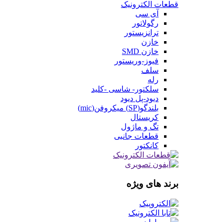
قطعات الکترونیک
آی سی
رگولاتور
ترانزیستور
خازن
خازن SMD
فیوز-وریستور
سلف
رله
سلکتور- شاسی -کلید
دیود-پل دیود
بلندگو(SP) میکروفن(mic)
کریستال
تگ و ماژول
قطعات جانبی
کانکتور
برند های ویژه