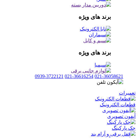
برند های ویژه
برند های ویژه
0939-3722121
021-36616254
021-36058621
تعمیرات
قطعات الکترونیک
آیفون تصویری
جک پارکینگ