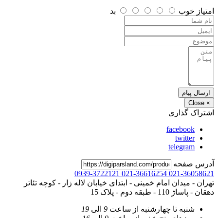
امتیاز
خوب
بد
ارسال پیام
Close
×
اشتراک گذاری
facebook
twitter
telegram
آدرس صفحه
0939-3722121
021-36616254
021-36058621
تهران - میدان امام خمینی - ابتدای خیابان لاله زار - کوچه تئاتر
دهقان - پاساژ 110 - طبقه دوم - پلاک 15
شنبه تا چهارشنبه
از ساعت
9
الی
19