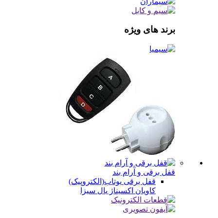
برند های ویژه
قفل برقی و آرام بند
قفل برقی
یوتاب(الکتروپیک)
کاویان
اکسیناژ
یال
سیزا