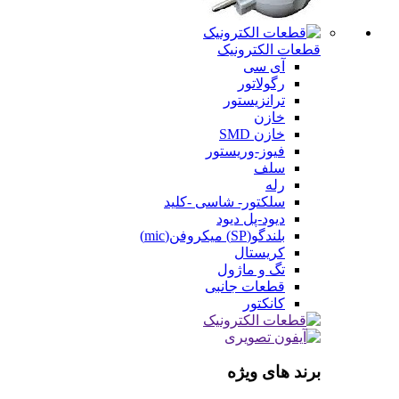
قطعات الکترونیک
آی سی
رگولاتور
ترانزیستور
خازن
خازن SMD
فیوز-وریستور
سلف
رله
سلکتور- شاسی -کلید
دیود-پل دیود
بلندگو(SP) میکروفن(mic)
کریستال
تگ و ماژول
قطعات جانبی
کانکتور
برند های ویژه