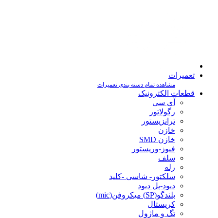
تعمیرات
مشاهده تمام دسته بندی تعمیرات
قطعات الکترونیک
آی سی
رگولاتور
ترانزیستور
خازن
خازن SMD
فیوز-وریستور
سلف
رله
سلکتور- شاسی -کلید
دیود-پل دیود
بلندگو(SP) میکروفن(mic)
کریستال
تگ و ماژول