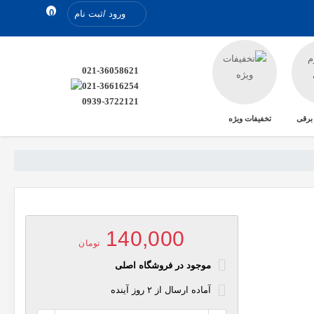
0
ورود /ثبت نام
021-36058621
021-36616254
0939-3722121
 برقی
تخفیفات ویژه
140,000
تومان
موجود در فروشگاه اصلی
آماده
ارسال
از
۲
روز آینده