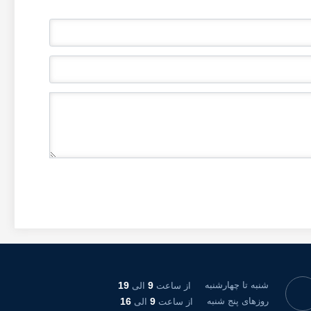
شنبه تا چهارشنبه
9
19
از ساعت
الی
روزهای پنج شنبه
9
16
از ساعت
الی