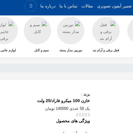
تعمیر آیفون تصویری
مقالات
تماس با ما
درباره ما
قفل برقی و آرام بند
دوربین مدار بسته
سیم و کابل
لوازم جانبی
برند
:
خازن 100 میکرو فاراد/25 ولت
پک 50 عددی 140000 تومان
ویژگی های محصول