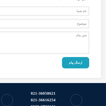
ارسال پیام
021-36058621
021-36616254