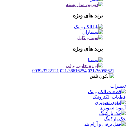
برند های ویژه
برند های ویژه
0939-3722121
021-36616254
021-36058621
تعمیرات
قطعات الکترونیک
آیفون تصویری
جک پارکینگ