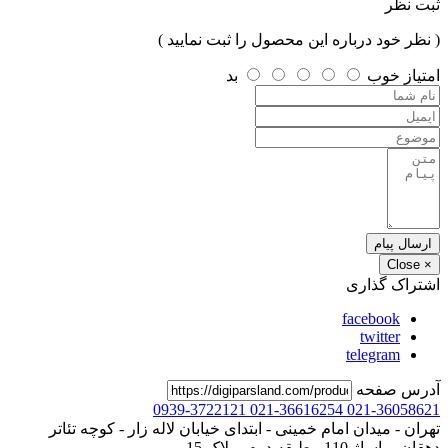
ثبت نظر
( نظر خود درباره این محصول را ثبت نمایید )
امتیاز
خوب
بد
ارسال پیام
Close
×
اشتراک گذاری
facebook
twitter
telegram
آدرس صفحه
0939-3722121
021-36616254
021-36058621
تهران - میدان امام خمینی - ابتدای خیابان لاله زار - کوچه تئاتر
دهقان - پاساژ 110 - طبقه دوم - پلاک 15