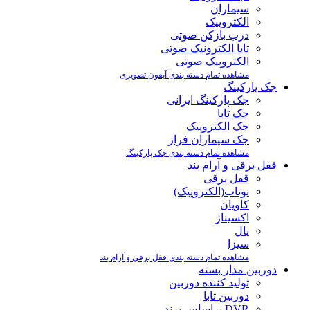
سیماران
الکتروپیک
درب بازکن صوتی
تابا الکترونیک صوتی
الکتروپیک صوتی
مشاهده تمام دسته بندی آیفون تصویری
جک پارکینگ
جک پارکینگ ایرانی
جک تابا
جک الکتروپیک
جک سیماران فراز
مشاهده تمام دسته بندی جک پارکینگ
قفل برقی و آرام بند
قفل برقی
یوتاب(الکتروپیک)
کاویان
اکسیناژ
یال
سیزا
مشاهده تمام دسته بندی قفل برقی و آرام بند
دوربین مدار بسته
تولید کننده دوربین
دوربین تابا
DVR براساس برند