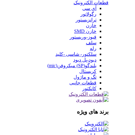
قطعات الکترونیک
آی سی
رگولاتور
ترانزیستور
خازن
خازن SMD
فیوز-وریستور
سلف
رله
سلکتور- شاسی -کلید
دیود-پل دیود
بلندگو(SP) میکروفن(mic)
کریستال
تگ و ماژول
قطعات جانبی
کانکتور
برند های ویژه