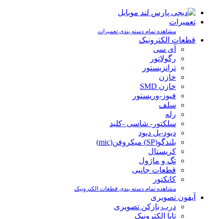
تعمیرات
مشاهده تمام دسته بندی تعمیرات
قطعات الکترونیک
آی سی
رگولاتور
ترانزیستور
خازن
خازن SMD
فیوز-وریستور
سلف
رله
سلکتور- شاسی -کلید
دیود-پل دیود
بلندگو(SP) میکروفن(mic)
کریستال
تگ و ماژول
قطعات جانبی
کانکتور
مشاهده تمام دسته بندی قطعات الکترونیک
آیفون تصویری
درب بازکن تصویری
تابا الکترونیک