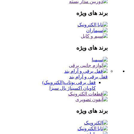
برند های ویژه
برند های ویژه
قفل برقی و آرام بند
قفل برقی
یوتاب(الکتروپیک)
کاویان
اکسیناژ
یال
سیزا
برند های ویژه