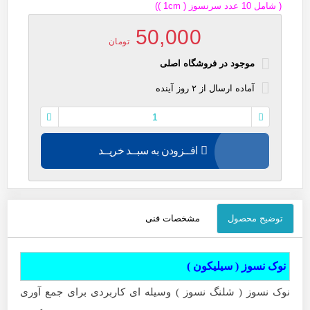
( شامل 10 عدد سرنسوز ( 1cm ))
50,000
تومان
موجود در فروشگاه اصلی
آماده
ارسال
از
۲
روز آینده
افــزودن به سبــد خریــد
توضیح محصول
مشخصات فنی
نوک نسوز ( سیلیکون )
نوک نسوز ( شلنگ نسوز ) وسیله ای کاربردی برای جمع آوری