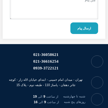
ارسال پیام
021-36058621
021-36616254
0939-3722121
تهران - میدان امام خمینی - ابتدای خیابان لاله زار - کوچه
تئاتر دهقان - پاساژ 110 - طبقه دوم - پلاک 15
شنبه تا چهارشنبه
9
19
از ساعت
الی
روزهای پنج شنبه
9
16
از ساعت
الی