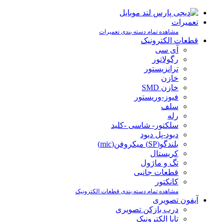
تعمیرات
مشاهده تمام دسته بندی تعمیرات
قطعات الکترونیک
آی سی
رگولاتور
ترانزیستور
خازن
خازن SMD
فیوز-وریستور
سلف
رله
سلکتور- شاسی -کلید
دیود-پل دیود
بلندگو(SP) میکروفن(mic)
کریستال
تگ و ماژول
قطعات جانبی
کانکتور
مشاهده تمام دسته بندی قطعات الکترونیک
آیفون تصویری
درب بازکن تصویری
تابا الکترونیک