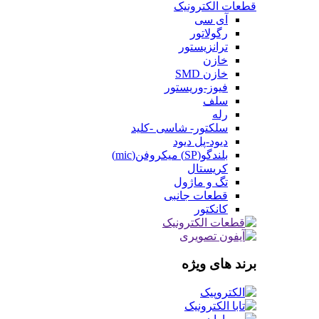
قطعات الکترونیک
آی سی
رگولاتور
ترانزیستور
خازن
خازن SMD
فیوز-وریستور
سلف
رله
سلکتور- شاسی -کلید
دیود-پل دیود
بلندگو(SP) میکروفن(mic)
کریستال
تگ و ماژول
قطعات جانبی
کانکتور
برند های ویژه