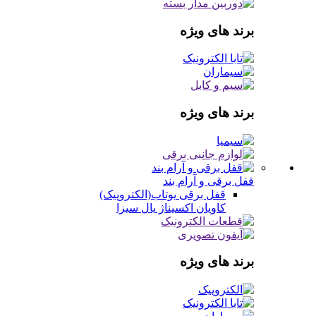
برند های ویژه
برند های ویژه
قفل برقی و آرام بند
قفل برقی
یوتاب(الکتروپیک)
کاویان
اکسیناژ
یال
سیزا
برند های ویژه