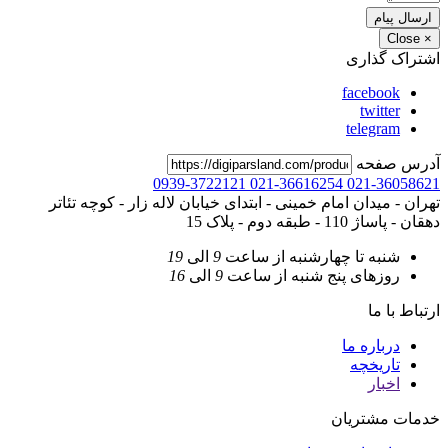
ارسال پیام
Close
×
اشتراک گذاری
facebook
twitter
telegram
آدرس صفحه
0939-3722121
021-36616254
021-36058621
تهران - میدان امام خمینی - ابتدای خیابان لاله زار - کوچه تئاتر
دهقان - پاساژ 110 - طبقه دوم - پلاک 15
شنبه تا چهارشنبه
از ساعت
9
الی
19
روزهای پنج شنبه
از ساعت
9
الی
16
ارتباط با ما
درباره ما
تاریخچه
اخبار
خدمات مشتریان