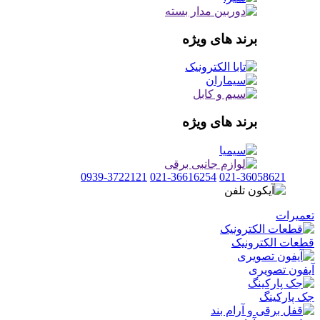
برند های ویژه
برند های ویژه
0939-3722121
021-36616254
021-36058621
تعمیرات
قطعات الکترونیک
آیفون تصویری
جک پارکینگ