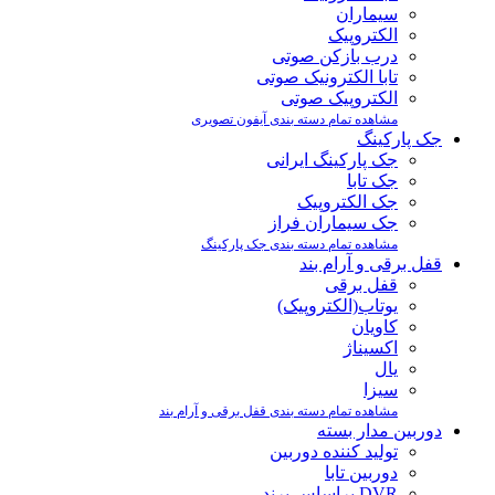
سیماران
الکتروپیک
درب بازکن صوتی
تابا الکترونیک صوتی
الکتروپیک صوتی
مشاهده تمام دسته بندی آیفون تصویری
جک پارکینگ
جک پارکینگ ایرانی
جک تابا
جک الکتروپیک
جک سیماران فراز
مشاهده تمام دسته بندی جک پارکینگ
قفل برقی و آرام بند
قفل برقی
یوتاب(الکتروپیک)
کاویان
اکسیناژ
یال
سیزا
مشاهده تمام دسته بندی قفل برقی و آرام بند
دوربین مدار بسته
تولید کننده دوربین
دوربین تابا
DVR براساس برند