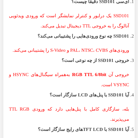
آی‌سی
SSD101
دقیقاً چیست؟
SSD101 یک درایور و کنترلر نمایشگر است که ورودی ویدئویی
آنالوگ را به خروجی TTL دیجیتال تبدیل می‌کند.
SSD101
چه نوع ورودی‌هایی را پشتیبانی می‌کند؟
ورودی‌های PAL، NTSC، CVBS و S-Video را پشتیبانی می‌کند.
خروجی
SSD101
از چه نوعی است؟
خروجی آن
RGB TTL 6/8bit
به‌همراه سیگنال‌های HSYNC و
VSYNC است.
آیا
SSD101
با پنل‌های
LCD
سازگار است؟
بله، سازگاری کامل با پنل‌هایی دارد که ورودی TTL RGB
می‌پذیرند.
آیا
SSD101
با
TFT LCD
های رایج سازگار است؟