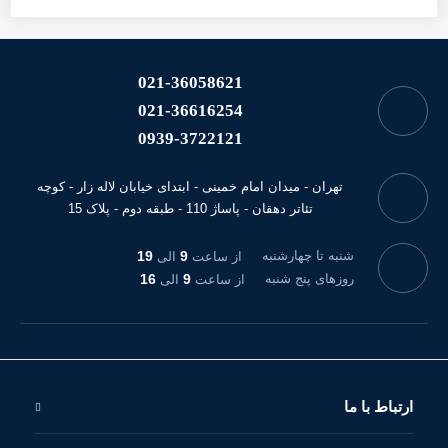
021-36058621
021-36616254
0939-3722121
تهران - میدان امام خمینی - ابتدای خیابان لاله زار - کوچه
تئاتر دهقان - پاساژ 110 - طبقه دوم - پلاک 15
شنبه تا چهارشنبه
9
19
از ساعت
الی
روزهای پنج شنبه
9
16
از ساعت
الی
ارتباط با ما