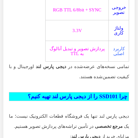
خروجی
RGB TTL 6/8bit + SYNC
تصویر
ولتاژ
3.3V
کاری
کاربرد
پردازش تصویر و تبدیل آنالوگ
اصلی
به TTL
تمامی نسخه‌های عرضه‌شده در
دیجی پارس لند
اورجینال و با
کیفیت تضمین‌شده هستند.
چرا SSD101 را از دیجی پارس لند تهیه کنیم؟
دیجی پارس لند تنها یک فروشگاه قطعات الکترونیک نیست؛ ما
یک
مرجع تخصصی
در تأمین تراشه‌های پردازش تصویر هستیم.
مزایای خرید از
دیجی پارس لند
: