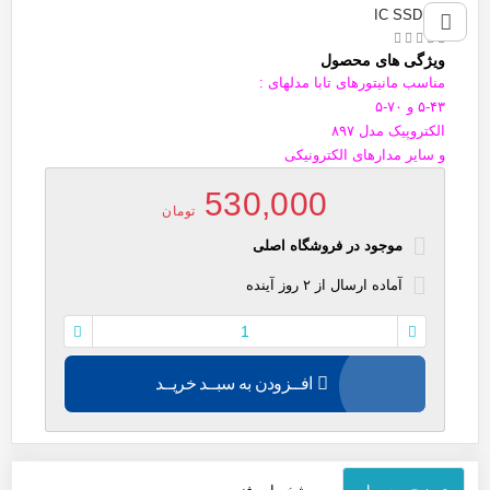
IC SSD101
ویژگی های محصول
مناسب مانیتورهای تابا مدلهای :
۵-۴۳ و ۷۰-۵
الکتروپیک مدل ۸۹۷
و سایر مدارهای الکترونیکی
530,000
تومان
موجود در فروشگاه اصلی
آماده
ارسال
از
۲
روز آینده
افــزودن به سبــد خریــد