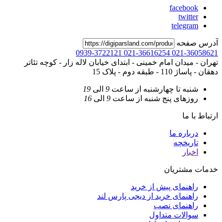
facebook
twitter
telegram
آدرس صفحه
0939-3722121
021-36616254
021-36058621
تهران - میدان امام خمینی - ابتدای خیابان لاله زار - کوچه تئاتر
دهقان - پاساژ 110 - طبقه دوم - پلاک 15
شنبه تا چهارشنبه
از ساعت
9
الی
19
روزهای پنج شنبه
از ساعت
9
الی
16
ارتباط با ما
درباره ما
تاریخچه
اخبار
خدمات مشتریان
راهنمای پیش از خرید
راهنمای خرید از دیجی پارس لند
راهنمای نصب
سوالات متداول