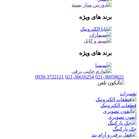
برند های ویژه
برند های ویژه
0939-3722121
021-36616254
021-36058621
تعمیرات
قطعات الکترونیک
آیفون تصویری
جک پارکینگ