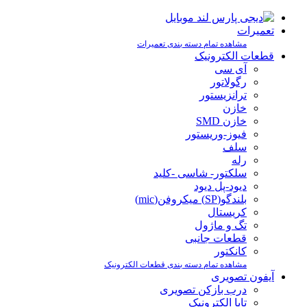
تعمیرات
مشاهده تمام دسته بندی تعمیرات
قطعات الکترونیک
آی سی
رگولاتور
ترانزیستور
خازن
خازن SMD
فیوز-وریستور
سلف
رله
سلکتور- شاسی -کلید
دیود-پل دیود
بلندگو(SP) میکروفن(mic)
کریستال
تگ و ماژول
قطعات جانبی
کانکتور
مشاهده تمام دسته بندی قطعات الکترونیک
آیفون تصویری
درب بازکن تصویری
تابا الکترونیک