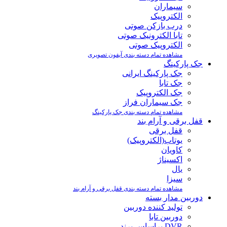
سیماران
الکتروپیک
درب بازکن صوتی
تابا الکترونیک صوتی
الکتروپیک صوتی
مشاهده تمام دسته بندی آیفون تصویری
جک پارکینگ
جک پارکینگ ایرانی
جک تابا
جک الکتروپیک
جک سیماران فراز
مشاهده تمام دسته بندی جک پارکینگ
قفل برقی و آرام بند
قفل برقی
یوتاب(الکتروپیک)
کاویان
اکسیناژ
یال
سیزا
مشاهده تمام دسته بندی قفل برقی و آرام بند
دوربین مدار بسته
تولید کننده دوربین
دوربین تابا
DVR براساس برند