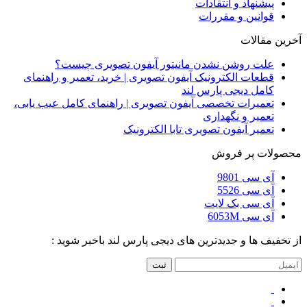
پیشنهاد و انتقادات
قوانین و مقررات
آخرین مقالات
علت روشن نشدن مانیتور آیفون تصویری چیست؟
قطعات الکترونیک آیفون تصویری | خرید، تعمیر و راهنمای
کامل دیجی پارس لند
تعمیرات تخصصی آیفون تصویری | راهنمای کامل عیب یابی،
تعمیر و نگهداری
تعمیر آیفون تصویری تابا الکترونیک
محصولات پر فروش
آی سی 9801
آی سی 5526
آی سی بک لایت
آی سی 6053M
از تخفیف ها و جدیدترین های دیجی پارس لند باخبر شوید :
ثبت