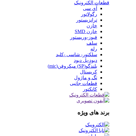
قطعات الکترونیک
آی سی
رگولاتور
ترانزیستور
خازن
خازن SMD
فیوز-وریستور
سلف
رله
سلکتور- شاسی -کلید
دیود-پل دیود
بلندگو(SP) میکروفن(mic)
کریستال
تگ و ماژول
قطعات جانبی
کانکتور
برند های ویژه