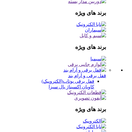
برند های ویژه
برند های ویژه
قفل برقی و آرام بند
قفل برقی
یوتاب(الکتروپیک)
کاویان
اکسیناژ
یال
سیزا
برند های ویژه