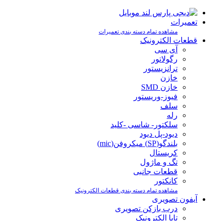
تعمیرات
مشاهده تمام دسته بندی تعمیرات
قطعات الکترونیک
آی سی
رگولاتور
ترانزیستور
خازن
خازن SMD
فیوز-وریستور
سلف
رله
سلکتور- شاسی -کلید
دیود-پل دیود
بلندگو(SP) میکروفن(mic)
کریستال
تگ و ماژول
قطعات جانبی
کانکتور
مشاهده تمام دسته بندی قطعات الکترونیک
آیفون تصویری
درب بازکن تصویری
تابا الکترونیک