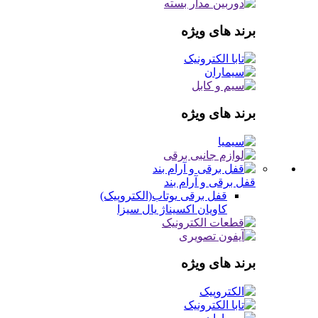
برند های ویژه
برند های ویژه
قفل برقی و آرام بند
قفل برقی
یوتاب(الکتروپیک)
کاویان
اکسیناژ
یال
سیزا
برند های ویژه