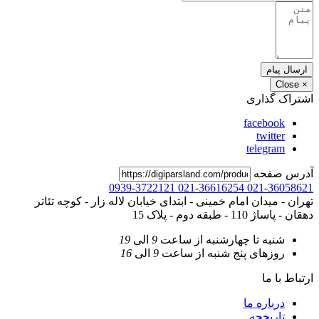
ارسال پیام
Close
×
اشتراک گذاری
facebook
twitter
telegram
آدرس صفحه
0939-3722121
021-36616254
021-36058621
تهران - میدان امام خمینی - ابتدای خیابان لاله زار - کوچه تئاتر
دهقان - پاساژ 110 - طبقه دوم - پلاک 15
شنبه تا چهارشنبه
از ساعت
9
الی
19
روزهای پنج شنبه
از ساعت
9
الی
16
ارتباط با ما
درباره ما
تاریخچه