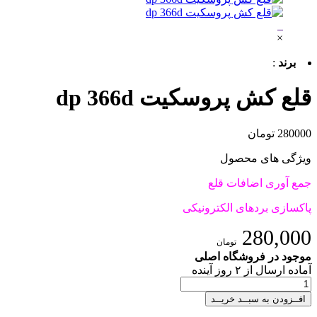
×
برند
:
قلع کش پروسکیت dp 366d
280000 تومان
ویژگی های محصول
جمع آوری اضافات قلع
پاکسازی بردهای الکترونیکی
280,000
تومان
موجود در فروشگاه اصلی
آماده
ارسال
از
۲
روز آینده
افــزودن به سبــد خریــد