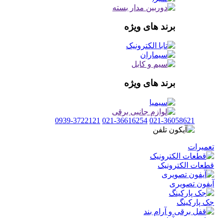
برند های ویژه
برند های ویژه
0939-3722121
021-36616254
021-36058621
تعمیرات
قطعات الکترونیک
آیفون تصویری
جک پارکینگ