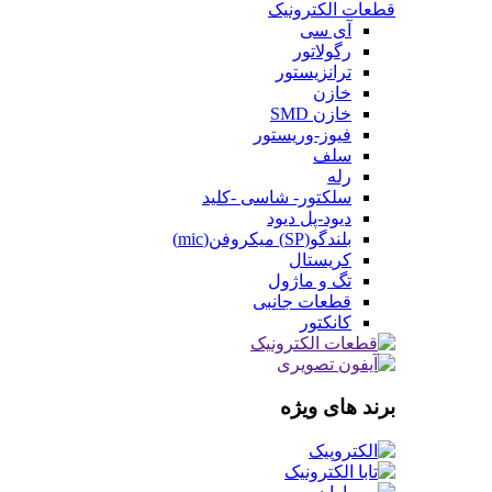
قطعات الکترونیک
آی سی
رگولاتور
ترانزیستور
خازن
خازن SMD
فیوز-وریستور
سلف
رله
سلکتور- شاسی -کلید
دیود-پل دیود
بلندگو(SP) میکروفن(mic)
کریستال
تگ و ماژول
قطعات جانبی
کانکتور
برند های ویژه