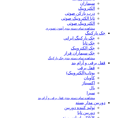
سیماران
الکتروپیک
درب بازکن صوتی
تابا الکترونیک صوتی
الکتروپیک صوتی
مشاهده تمام دسته بندی آیفون تصویری
جک پارکینگ
جک پارکینگ ایرانی
جک تابا
جک الکتروپیک
جک سیماران فراز
مشاهده تمام دسته بندی جک پارکینگ
قفل برقی و آرام بند
قفل برقی
یوتاب(الکتروپیک)
کاویان
اکسیناژ
یال
سیزا
مشاهده تمام دسته بندی قفل برقی و آرام بند
دوربین مدار بسته
تولید کننده دوربین
دوربین تابا
DVR براساس برند