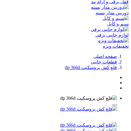
قفل برقی و آرام بند
دوربین مدار بسته
سیم و کابل
لوازم جانبی برقی
تخفیفات ویژه
صفحه اصلی
قطعات جانبی
قلع کش پروسکیت dp 366d