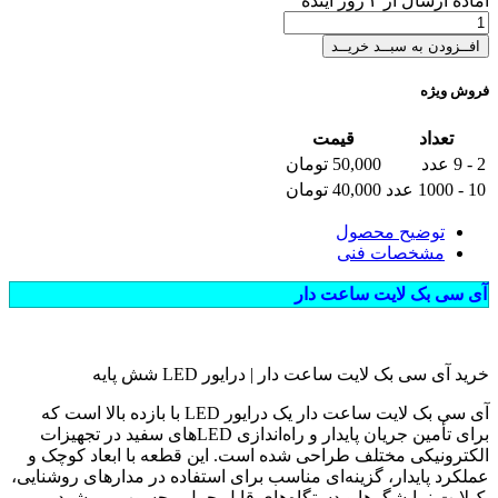
آماده
ارسال
از
۲
روز آینده
افــزودن به سبــد خریــد
فروش ویژه
تعداد
قیمت
2 - 9 عدد
50,000 تومان
10 - 1000 عدد
40,000 تومان
توضیح محصول
مشخصات فنی
آی سی بک لایت ساعت دار
خرید آی سی بک لایت ساعت دار | درایور LED شش پایه
آی سی بک لایت ساعت دار یک درایور LED با بازده بالا است که
برای تأمین جریان پایدار و راه‌اندازی LEDهای سفید در تجهیزات
الکترونیکی مختلف طراحی شده است. این قطعه با ابعاد کوچک و
عملکرد پایدار، گزینه‌ای مناسب برای استفاده در مدارهای روشنایی،
بک‌لایت نمایشگرها و دستگاه‌های قابل حمل محسوب می‌شود.