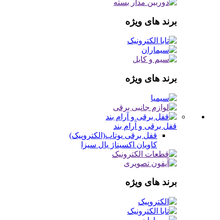
برند های ویژه
برند های ویژه
قفل برقی و آرام بند
قفل برقی
یوتاب(الکتروپیک)
کاویان
اکسیناژ
یال
سیزا
برند های ویژه