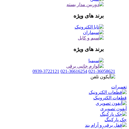
برند های ویژه
برند های ویژه
0939-3722121
021-36616254
021-36058621
تعمیرات
قطعات الکترونیک
آیفون تصویری
جک پارکینگ