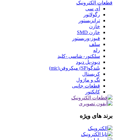
قطعات الکترونیک
آی سی
رگولاتور
ترانزیستور
خازن
خازن SMD
فیوز-وریستور
سلف
رله
سلکتور- شاسی -کلید
دیود-پل دیود
بلندگو(SP) میکروفن(mic)
کریستال
تگ و ماژول
قطعات جانبی
کانکتور
برند های ویژه