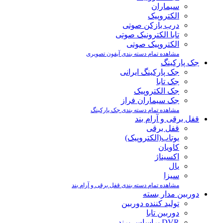
سیماران
الکتروپیک
درب بازکن صوتی
تابا الکترونیک صوتی
الکتروپیک صوتی
مشاهده تمام دسته بندی آیفون تصویری
جک پارکینگ
جک پارکینگ ایرانی
جک تابا
جک الکتروپیک
جک سیماران فراز
مشاهده تمام دسته بندی جک پارکینگ
قفل برقی و آرام بند
قفل برقی
یوتاب(الکتروپیک)
کاویان
اکسیناژ
یال
سیزا
مشاهده تمام دسته بندی قفل برقی و آرام بند
دوربین مدار بسته
تولید کننده دوربین
دوربین تابا
DVR براساس برند