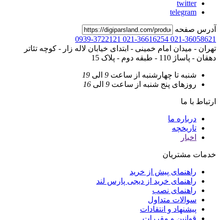
twitter
telegram
آدرس صفحه
0939-3722121
021-36616254
021-36058621
تهران - میدان امام خمینی - ابتدای خیابان لاله زار - کوچه تئاتر
دهقان - پاساژ 110 - طبقه دوم - پلاک 15
شنبه تا چهارشنبه
از ساعت
9
الی
19
روزهای پنج شنبه
از ساعت
9
الی
16
ارتباط با ما
درباره ما
تاریخچه
اخبار
خدمات مشتریان
راهنمای پیش از خرید
راهنمای خرید از دیجی پارس لند
راهنمای نصب
سوالات متداول
پیشنهاد و انتقادات
قوانین و مقررات