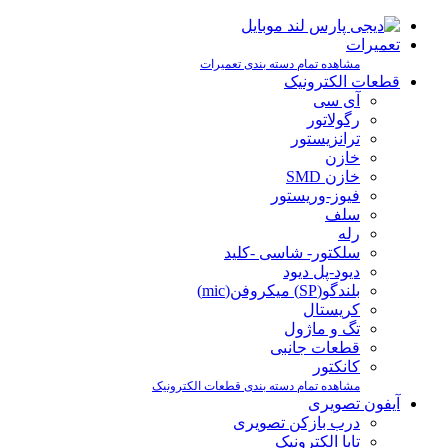
تعمیرات
مشاهده تمام دسته بندی تعمیرات
قطعات الکترونیک
آی سی
رگولاتور
ترانزیستور
خازن
خازن SMD
فیوز-وریستور
سلف
رله
سلکتور- شاسی -کلید
دیود-پل دیود
بلندگو(SP) میکروفن(mic)
کریستال
تگ و ماژول
قطعات جانبی
کانکتور
مشاهده تمام دسته بندی قطعات الکترونیک
آیفون تصویری
درب بازکن تصویری
تابا الکترونیک