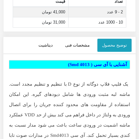
تعداد
قیمت
2 - 9 عدد
41,000 تومان
10 - 1000 عدد
31,000 تومان
توضیح محصول
مشخصات فنی
دیتاشیت
آشنایی با آی سی ( Smd 4013)
یک فلیپ فلاپ دوگانه از نوع D با تنظیم و تنظیم مجدد است.
ماشه لبه مثبت
ورودی ها شامل
دیودهای گیره.
این امکان
استفاده از مقاومت های محدود کننده جریان را برای اتصال
ورودی به ولتاژ در داخل فراهم می کند
بیش از حد VDD
عملکرد
ماشه اشمیت در ورودی ساعت باعث می شود مدار نسبت به
کندی بسیار تحمل کند. آی سی Smd4013 در مدارات صوت تابا