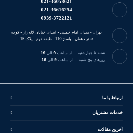
021-36058621
021-36616254
0939-3722121
تهران - میدان امام خمینی - ابتدای خیابان لاله زار - کوچه
تئاتر دهقان - پاساژ 110 - طبقه دوم - پلاک 15
شنبه تا چهارشنبه
9
19
از ساعت
الی
روزهای پنج شنبه
9
16
از ساعت
الی
ارتباط با ما
خدمات مشتریان
آخرین مقالات