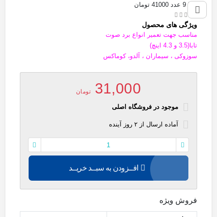
1 تا 9 عدد 41000 تومان
ویژگی های محصول
مناسب جهت تعمیر انواع برد صوت
تابا(3.5 و 4.3 اینچ)
سوزوکی ، سیماران ، آلدو
، کوماکس
31,000
تومان
موجود در فروشگاه اصلی
آماده
ارسال
از
۲
روز آینده
افــزودن به سبــد خریــد
فروش ویژه