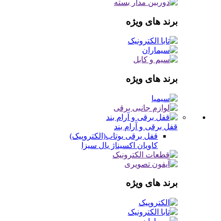
برند های ویژه
برند های ویژه
قفل برقی و آرام بند
قفل برقی
یوتاب(الکتروپیک)
کاویان
اکسیناژ
یال
سیزا
برند های ویژه