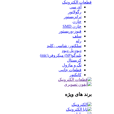
قطعات الکترونیک
آی سی
رگولاتور
ترانزیستور
خازن
خازن SMD
فیوز-وریستور
سلف
رله
سلکتور- شاسی -کلید
دیود-پل دیود
بلندگو(SP) میکروفن(mic)
کریستال
تگ و ماژول
قطعات جانبی
کانکتور
برند های ویژه