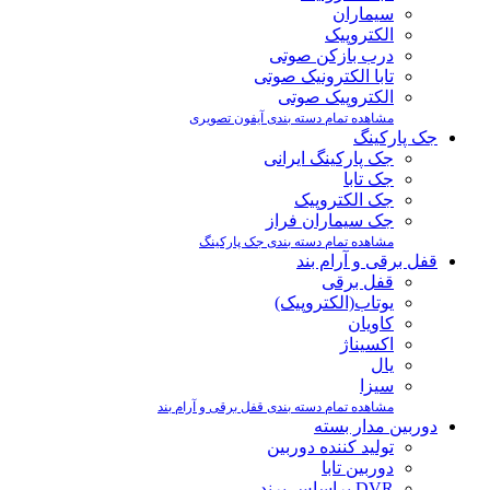
سیماران
الکتروپیک
درب بازکن صوتی
تابا الکترونیک صوتی
الکتروپیک صوتی
مشاهده تمام دسته بندی آیفون تصویری
جک پارکینگ
جک پارکینگ ایرانی
جک تابا
جک الکتروپیک
جک سیماران فراز
مشاهده تمام دسته بندی جک پارکینگ
قفل برقی و آرام بند
قفل برقی
یوتاب(الکتروپیک)
کاویان
اکسیناژ
یال
سیزا
مشاهده تمام دسته بندی قفل برقی و آرام بند
دوربین مدار بسته
تولید کننده دوربین
دوربین تابا
DVR براساس برند