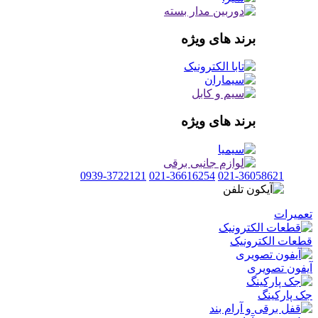
برند های ویژه
برند های ویژه
0939-3722121
021-36616254
021-36058621
تعمیرات
قطعات الکترونیک
آیفون تصویری
جک پارکینگ