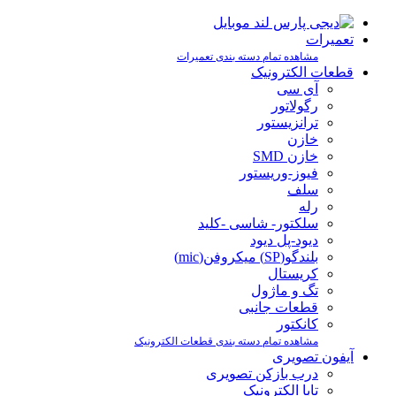
تعمیرات
مشاهده تمام دسته بندی تعمیرات
قطعات الکترونیک
آی سی
رگولاتور
ترانزیستور
خازن
خازن SMD
فیوز-وریستور
سلف
رله
سلکتور- شاسی -کلید
دیود-پل دیود
بلندگو(SP) میکروفن(mic)
کریستال
تگ و ماژول
قطعات جانبی
کانکتور
مشاهده تمام دسته بندی قطعات الکترونیک
آیفون تصویری
درب بازکن تصویری
تابا الکترونیک