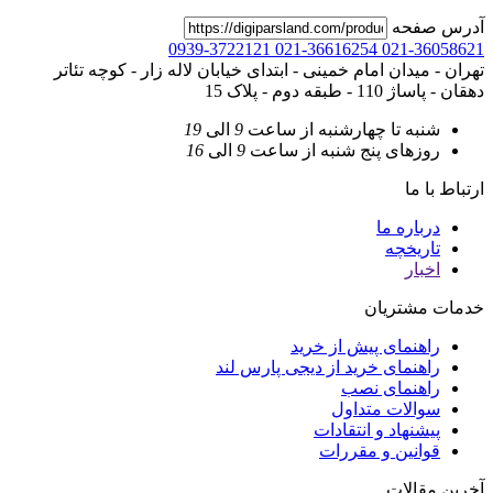
آدرس صفحه
0939-3722121
021-36616254
021-36058621
تهران - میدان امام خمینی - ابتدای خیابان لاله زار - کوچه تئاتر
دهقان - پاساژ 110 - طبقه دوم - پلاک 15
شنبه تا چهارشنبه
از ساعت
9
الی
19
روزهای پنج شنبه
از ساعت
9
الی
16
ارتباط با ما
درباره ما
تاریخچه
اخبار
خدمات مشتریان
راهنمای پیش از خرید
راهنمای خرید از دیجی پارس لند
راهنمای نصب
سوالات متداول
پیشنهاد و انتقادات
قوانین و مقررات
آخرین مقالات